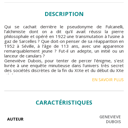
DESCRIPTION
Qui se cachait derrière le pseudonyme de Fulcanelli,
l’alchimiste dont on a dit qu’il avait réussi la pierre
philosophale et opéré en 1922 une transmutation à l’usine à
gaz de Sarcelles ? Que doit-on penser de sa réapparition en
1952 à Séville, à l’âge de 113 ans, avec une apparence
remarquablement jeune ? Fut-il un adepte, un initié ou un
lanceur de canulars ?
Geneviève Dubois, pour tenter de percer l’énigme, s’est
livrée à une enquête minutieuse dans l’univers très secret
des sociétés discrètes de la fin du XIXe et du début du XXe
siècle.
EN SAVOIR PLUS
Elle nous entraîne sur la trace de personnalités, telles René
Guénon, Papus, Schwaller de lubicz, Jean-Julien Champagne,
Pierre Dujols…, et met en évidence les relations, souvent
insoupçonnées, qui existaient entre ces chercheurs de
vérité. Une investigation étayée de documents inédits, qui
CARACTÉRISTIQUES
bouscule bien des idées préconçues et dévoile enfin le
mystère Fulcanelli.
GENEVIEVE
AUTEUR
DUBOIS