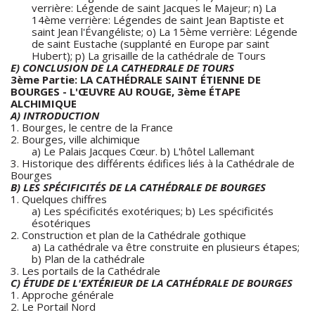
verrière: Légende de saint Jacques le Majeur; n) La
14ème verrière: Légendes de saint Jean Baptiste et
saint Jean l'Évangéliste; o) La 15ème verrière: Légende
de saint Eustache (supplanté en Europe par saint
Hubert); p) La grisaille de la cathédrale de Tours
E) CONCLUSION DE LA CATHEDRALE DE TOURS
3ème Partie: LA CATHÉDRALE SAINT ÉTIENNE DE
BOURGES - L'ŒUVRE AU ROUGE, 3ème ÉTAPE
ALCHIMIQUE
A) INTRODUCTION
1. Bourges, le centre de la France
2. Bourges, ville alchimique
a) Le Palais Jacques Cœur. b) L'hôtel Lallemant
3. Historique des différents édifices liés à la Cathédrale de
Bourges
B) LES SPÉCIFICITÉS DE LA CATHÉDRALE DE BOURGES
1. Quelques chiffres
a) Les spécificités exotériques; b) Les spécificités
ésotériques
2. Construction et plan de la Cathédrale gothique
a) La cathédrale va être construite en plusieurs étapes;
b) Plan de la cathédrale
3. Les portails de la Cathédrale
C) ÉTUDE DE L'EXTÉRIEUR DE LA CATHÉDRALE DE BOURGES
1. Approche générale
2. Le Portail Nord