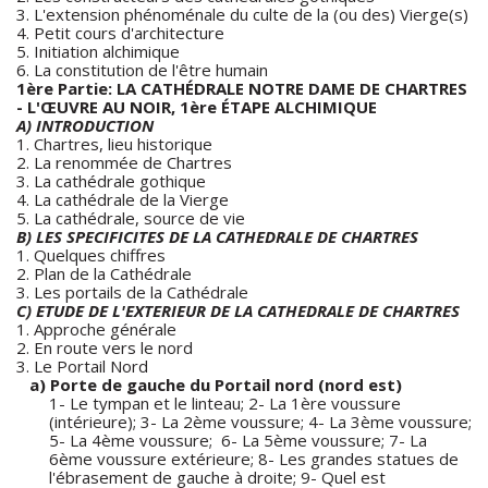
3. L'extension phénoménale du culte de la (ou des) Vierge(s)
4. Petit cours d'architecture
5. Initiation alchimique
6. La constitution de l'être humain
1ère Partie:
LA CATHÉDRALE NOTRE DAME DE CHARTRES
- L'ŒUVRE AU NOIR, 1ère ÉTAPE ALCHIMIQUE
A) INTRODUCTION
1. Chartres, lieu historique
2. La renommée de Chartres
3. La cathédrale gothique
4. La cathédrale de la Vierge
5. La cathédrale, source de vie
B)
LES SPECIFICITES DE LA CATHEDRALE DE CHARTRES
1. Quelques chiffres
2. Plan de la Cathédrale
3. Les portails de la Cathédrale
C) ETUDE DE L'EXTERIEUR DE LA CATHEDRALE DE CHARTRES
1. Approche générale
2. En route vers le nord
3. Le Portail Nord
a) Porte de gauche du Portail nord (nord est)
1- Le tympan et le linteau; 2- La 1ère voussure
(intérieure); 3- La 2ème voussure; 4- La 3ème voussure;
5- La 4ème voussure; 6- La 5ème voussure; 7- La
6ème voussure extérieure; 8- Les grandes statues de
l'ébrasement de gauche à droite; 9- Quel est