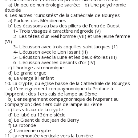
a) Un peu de numérologie sacrée; b) Une polychromie
étudiée
9. Les autres "curiosités" de la Cathédrale de Bourges
a) Parlons des Méridiennes
b) Les écussons au bas des piliers de l'entrée Ouest
1- Trois visages à caractère négroïde (V)
2- Les têtes d'un vieil homme (VII) et une jeune femme
(VI)
3- L'écusson avec trois coquilles saint Jacques (1)
4- L'écusson avec le Lion Issant (II)
5- L'écusson avec la Lune et les deux étoiles (III)
6- L'écusson avec les besants d'or (IV)
c) L'horloge astronomique
d) Le grand orgue
e) La vierge à l'enfant
10. La crypte, ou église basse de la Cathédrale de Bourges
a) L'enseignement compagnonnique du Profane à
l'Apprenti : des 1ers culs de lampe au 9ème
b) L'enseignement compagnonnique de l'Aspirant au
Compagnon : des 1ers culs de lampe au 7ème
c) Les vitraux de la crypte
d) Le Jubé du 13ème siècle
e) Le Gisant du duc Jean de Berry
f) La rotonde
g) L'ancienne crypte
11. La remontée verticale vers la Lumière