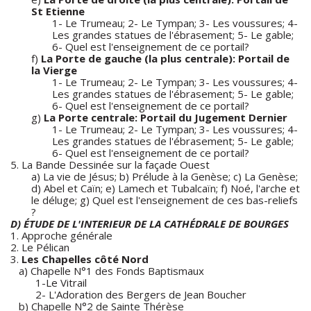
St Etienne
1- Le Trumeau; 2- Le Tympan; 3- Les voussures; 4-
Les grandes statues de l'ébrasement; 5- Le gable;
6- Quel est l'enseignement de ce portail?
f)
La Porte de gauche (la plus centrale): Portail de
la Vierge
1- Le Trumeau; 2- Le Tympan; 3- Les voussures; 4-
Les grandes statues de l'ébrasement; 5- Le gable;
6- Quel est l'enseignement de ce portail?
g)
La Porte centrale: Portail du Jugement Dernier
1- Le Trumeau; 2- Le Tympan; 3- Les voussures; 4-
Les grandes statues de l'ébrasement; 5- Le gable;
6- Quel est l'enseignement de ce portail?
5. La Bande Dessinée sur la façade Ouest
a) La vie de Jésus; b) Prélude à la Genèse; c) La Genèse;
d) Abel et Caïn; e) Lamech et Tubalcaïn; f) Noé, l'arche et
le déluge; g) Quel est l'enseignement de ces bas-reliefs
?
D) ÉTUDE DE L'INTERIEUR DE LA CATHÉDRALE DE BOURGES
1. Approche générale
2. Le Pélican
3.
Les Chapelles côté Nord
a) Chapelle N°1 des Fonds Baptismaux
1-Le Vitrail
2- L'Adoration des Bergers de Jean Boucher
b) Chapelle N°2 de Sainte Thérèse