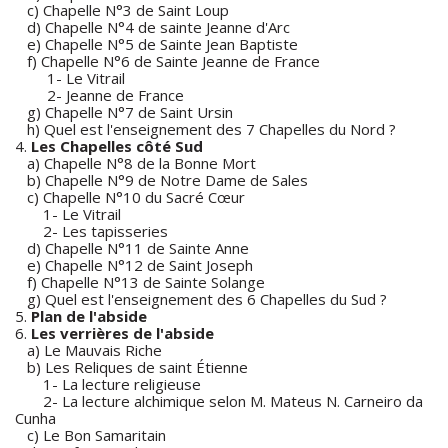
c) Chapelle N°3 de Saint Loup
d) Chapelle N°4 de sainte Jeanne d'Arc
e) Chapelle N°5 de Sainte Jean Baptiste
f) Chapelle N°6 de Sainte Jeanne de France
1- Le Vitrail
2- Jeanne de France
g) Chapelle N°7 de Saint Ursin
h) Quel est l'enseignement des 7 Chapelles du Nord ?
4.
Les Chapelles côté Sud
a) Chapelle N°8 de la Bonne Mort
b) Chapelle N°9 de Notre Dame de Sales
c) Chapelle N°10 du Sacré Cœur
1- Le Vitrail
2- Les tapisseries
d) Chapelle N°11 de Sainte Anne
e) Chapelle N°12 de Saint Joseph
f) Chapelle N°13 de Sainte Solange
g) Quel est l'enseignement des 6 Chapelles du Sud ?
5.
Plan de l'abside
6.
Les verrières de l'abside
a) Le Mauvais Riche
b) Les Reliques de saint Étienne
1- La lecture religieuse
2- La lecture alchimique selon M. Mateus N. Carneiro da
Cunha
c) Le Bon Samaritain