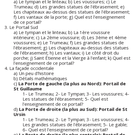
a) Le tympan et le linteau; b) Les voussures; c) Le
Trumeau; d) Les grandes statues de l'ébrasement; e)
Les chapiteaux au-dessus des statues de l'ébrasement;
f) Les vantaux de la porte; g) Quel est l'enseignement
de ce portail?
3. Le Portail Sud
a) Le tympan et le linteau; b) La 1ère voussure
intérieure; c) La 2ème voussure; d) Les 3ème et 4ème
voussures; e) Le Trumeau; f) Les grandes statues de
l'ébrasement; g) Les chapiteaux au-dessus des statues
de l'ébrasement; h) Les vantaux; i) Le côté droit du
porche; j) Saint Étienne et la Vierge à l'enfant; k) Quel est
l'enseignement de ce portail?
4. La façade occidentale
a) Un peu d'histoire
b) Détails mathématiques
c)
La Porte de gauche (la plus au Nord): Portail de
St Guillaume
1- Le Trumeau; 2- Le Tympan; 3- Les voussures; 4-
Les statues de l'ébrasement; 5- Quel est
l'enseignement de ce portail?
d)
La Porte de droite (la plus au Sud): Portail de St
Ursin
1- Le Trumeau; 2- Le Tympan; 3- Les voussures; 4-
Les grandes statues de l'ébrasement; 5- Le gable;
6- Quel est l'enseignement de ce portail?
e)
La Porte de droite (la plus centrale): Portail de