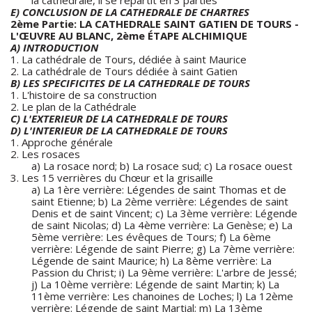
E) CONCLUSION DE LA CATHEDRALE DE CHARTRES
2ème Partie: LA CATHEDRALE SAINT GATIEN DE TOURS -
L'ŒUVRE AU BLANC, 2ème ÉTAPE ALCHIMIQUE
A) INTRODUCTION
1. La cathédrale de Tours, dédiée à saint Maurice
2. La cathédrale de Tours dédiée à saint Gatien
B) LES SPECIFICITES DE LA CATHEDRALE DE TOURS
1. L'histoire de sa construction
2. Le plan de la Cathédrale
C) L'EXTERIEUR DE LA CATHEDRALE DE TOURS
D) L'INTERIEUR DE LA CATHEDRALE DE TOURS
1. Approche générale
2. Les rosaces
a) La rosace nord; b) La rosace sud; c) La rosace ouest
3. Les 15 verrières du Chœur et la grisaille
a) La 1ère verrière: Légendes de saint Thomas et de
saint Etienne; b) La 2ème verrière: Légendes de saint
Denis et de saint Vincent; c) La 3ème verrière: Légende
de saint Nicolas; d) La 4ème verrière: La Genèse; e) La
5ème verrière: Les évêques de Tours; f) La 6ème
verrière: Légende de saint Pierre; g) La 7ème verrière:
Légende de saint Maurice; h) La 8ème verrière: La
Passion du Christ; i) La 9ème verrière: L'arbre de Jessé;
j) La 10ème verrière: Légende de saint Martin; k) La
11ème verrière: Les chanoines de Loches; l) La 12ème
verrière: Légende de saint Martial; m) La 13ème