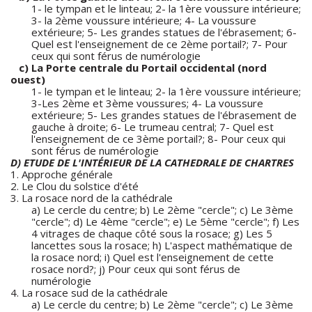
1- le tympan et le linteau; 2- la 1ère voussure intérieure;
3- la 2ème voussure intérieure; 4- La voussure
extérieure; 5- Les grandes statues de l'ébrasement; 6-
Quel est l'enseignement de ce 2ème portail?; 7- Pour
ceux qui sont férus de numérologie
c) La Porte centrale du Portail occidental (nord
ouest)
1- le tympan et le linteau; 2- la 1ère voussure intérieure;
3-Les 2ème et 3ème voussures; 4- La voussure
extérieure; 5- Les grandes statues de l'ébrasement de
gauche à droite; 6- Le trumeau central; 7- Quel est
l'enseignement de ce 3ème portail?; 8- Pour ceux qui
sont férus de numérologie
D) ETUDE DE L'INTÉRIEUR DE LA CATHEDRALE DE CHARTRES
1. Approche générale
2. Le Clou du solstice d'été
3. La rosace nord de la cathédrale
a) Le cercle du centre; b) Le 2ème "cercle"; c) Le 3ème
"cercle"; d) Le 4ème "cercle"; e) Le 5ème "cercle"; f) Les
4 vitrages de chaque côté sous la rosace; g) Les 5
lancettes sous la rosace; h) L'aspect mathématique de
la rosace nord; i) Quel est l'enseignement de cette
rosace nord?; j) Pour ceux qui sont férus de
numérologie
4. La rosace sud de la cathédrale
a) Le cercle du centre; b) Le 2ème "cercle"; c) Le 3ème