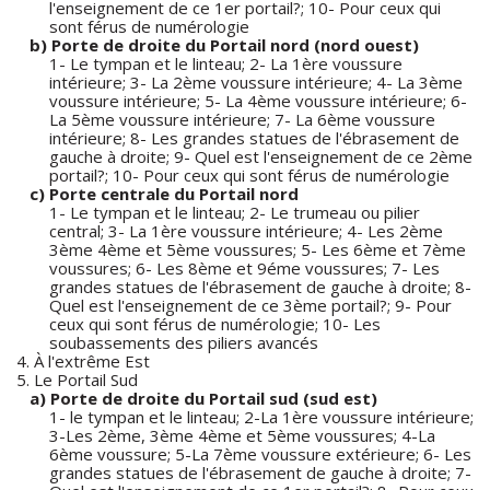
l'enseignement de ce 1er portail?; 10- Pour ceux qui
sont férus de numérologie
b) Porte de droite du Portail nord (nord ouest)
1- Le tympan et le linteau; 2- La 1ère voussure
intérieure; 3- La 2ème voussure intérieure; 4- La 3ème
voussure intérieure; 5- La 4ème voussure intérieure; 6-
La 5ème voussure intérieure; 7- La 6ème voussure
intérieure; 8- Les grandes statues de l'ébrasement de
gauche à droite; 9- Quel est l'enseignement de ce 2ème
portail?; 10- Pour ceux qui sont férus de numérologie
c) Porte centrale du Portail nord
1- Le tympan et le linteau; 2- Le trumeau ou pilier
central; 3- La 1ère voussure intérieure; 4- Les 2ème
3ème 4ème et 5ème voussures; 5- Les 6ème et 7ème
voussures; 6- Les 8ème et 9éme voussures; 7- Les
grandes statues de l'ébrasement de gauche à droite; 8-
Quel est l'enseignement de ce 3ème portail?; 9- Pour
ceux qui sont férus de numérologie; 10- Les
soubassements des piliers avancés
4. À l'extrême Est
5. Le Portail Sud
a) Porte de droite du Portail sud (sud est)
1- le tympan et le linteau; 2-La 1ère voussure intérieure;
3-Les 2ème, 3ème 4ème et 5ème voussures; 4-La
6ème voussure; 5-La 7ème voussure extérieure; 6- Les
grandes statues de l'ébrasement de gauche à droite; 7-