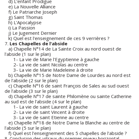
d) L'enfant Prodigue
e) La Nouvelle Alliance
f) Le Patriarche Joseph
g) Saint Thomas
h) L'Apocalypse
i) La Passion
j) Le Jugement Dernier
k) Quel est l'enseignement de ces 9 verrières ?
7.
Les Chapelles de l'abside
a) Chapelle N°14 de La Sainte Croix au nord ouest de
l'abside (1 sur le plan)
1- La vie de Marie l'Egyptienne à gauche
2- La vie de saint Nicolas au centre
3- La vie de Marie Madeleine à droite
b) Chapelle N°15 de Notre Dame de Lourdes au nord est
de l'abside (2 sur le plan)
c) Chapelle N°16 de saint François de Sales au sud ouest
de l'abside (3 sur le plan)
d) Chapelle N°17 de sainte Philomène ou sainte Catherine
au sud est de l'abside (4 sur le plan)
1- La vie de saint Laurent à gauche
2- La vie de saint Vincent à droite
3- La vie de saint Etienne au centre
e) Chapelle N°18 de Notre Dame la Blanche au centre de
l'abside (5 sur le plan)
f) Quel est l'enseignement des 5 chapelles de l'abside ?
8. Conclusion des vitraux du premier niveau horizontal