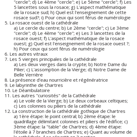
"cercle"; d) Le 4ème "cercle"; e) Le 5ème "cercle"; f) Les
5 lancettes sous la rosace; g) L'aspect mathématique
de la rosace sud; h) Quel est l'enseignement de cette
rosace sud?; i) Pour ceux qui sont férus de numérologie
5. La rosace ouest de la cathédrale
a) Le cercle du centre; b) Le 2ème "cercle"; c) Le 3ème
"cercle"; d) Le 4ème "cercle"; e) Les 3 lancettes de la
rosace ouest; f) L'aspect mathématique de la rosace
ouest; g) Quel est l'enseignement de la rosace ouest ?;
h) Pour ceux qui sont férus de numérologie
6. Les autres vitraux
7. Les 5 vierges principales de la cathédrale
a) Les deux vierges dans la crypte; b) Notre Dame du
Pilier; c) L'assomption de la Vierge; d) Notre Dame de
Belle Verrière
8. La présence d'eau nourricière et régénératrice
9. Le labyrinthe de Chartres
10. Le Déambulatoire
11. Les autres "curiosités" de la Cathédrale
a) Le voile de la Vierge; b) Le deux corbeaux celtiques;
c) Les colonnes ou piliers de la cathédrale
12. La construction de la cathédrale gothique de Chartres
a) 1ère étape: le point central; b) 2ème étape: le
quadrillage délimitant colonnes et piliers de l'édifice; c)
3ème étape: la "table" de Chartres; d) 4ème étape:
l'étoile à 7 branches de Chartres; e) Quant au volume de
la cathédrale, il se répartit en 3 parties