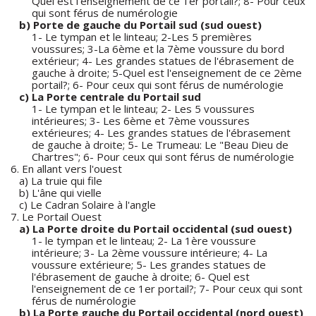
Quel est l'enseignement de ce 1er portail?; 8- Pour ceux
qui sont férus de numérologie
b) Porte de gauche du Portail sud (sud ouest)
1- Le tympan et le linteau; 2-Les 5 premières
voussures; 3-La 6ème et la 7ème voussure du bord
extérieur; 4- Les grandes statues de l'ébrasement de
gauche à droite; 5-Quel est l'enseignement de ce 2ème
portail?; 6- Pour ceux qui sont férus de numérologie
c) La Porte centrale du Portail sud
1- Le tympan et le linteau; 2- Les 5 voussures
intérieures; 3- Les 6ème et 7ème voussures
extérieures; 4- Les grandes statues de l'ébrasement
de gauche à droite; 5- Le Trumeau: Le "Beau Dieu de
Chartres"; 6- Pour ceux qui sont férus de numérologie
6. En allant vers l'ouest
a) La truie qui file
b) L'âne qui vielle
c) Le Cadran Solaire à l'angle
7. Le Portail Ouest
a) La Porte droite du Portail occidental (sud ouest)
1- le tympan et le linteau; 2- La 1ère voussure
intérieure; 3- La 2ème voussure intérieure; 4- La
voussure extérieure; 5- Les grandes statues de
l'ébrasement de gauche à droite; 6- Quel est
l'enseignement de ce 1er portail?; 7- Pour ceux qui sont
férus de numérologie
b) La Porte gauche du Portail occidental (nord ouest)