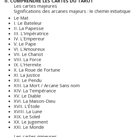
II. COMPRENDRE LES CARTES DU TAROT
Les cartes majeures
Significations des arcanes majeurs : le chemin initiatique
Le Mat
I. Le Bateleur
II. La Papesse
III. L'Impératrice
IV. L'Empereur
V. Le Pape
VI. L'Amoureux
VII. Le Chariot
VIII. La Force
IX. L'Hermite
X. La Roue de Fortune
XI. La Justice
XII. Le Pendu
XIII. La Mort / Arcane Sans nom
XIV. La Tempérance
XV. Le Diable
XVI. La Maison-Dieu
XVII. L'Étoile
XVIII. La Lune
XIX. Le Soleil
XX. Le Jugement
XXI. Le Monde
Les cartes mineures