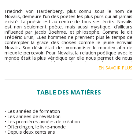
Friedrich von Hardenberg, plus connu sous le nom de
Novalis, demeure l’un des poètes les plus purs qui ait jamais
existé. La poésie est au centre de tous ses écrits. Novalis
est non seulement poète, mais aussi mystique, d’ailleurs
influencé par Jacob Boehme, et philosophe. Comme le dit
Frédéric Brun, «Les hommes ne prennent plus le temps de
contempler la grâce des choses comme le jeune écrivain
Novalis. Son désir était de «romantiser le monde» afin de
mieux le percevoir. Pour Novalis, la relation poétique avec le
monde était la plus véridique car elle nous permet de nous
relier à sa partie invisible. La religion du cœur lui correspond
EN SAVOIR PLUS
parfaitement. Seul l’amour peut faire surgir le meilleur de
nous. Seul l’amour peut nous permettre de développer nos
qualités. Seul l’amour peut améliorer notre relation avec le
monde et nous unir de manière magique avec lui. Seul
l’amour peut faire éclore le génie poétique».Frédéric Brun
TABLE DES MATIÈRES
nous fait découvrir ce poète peu connu et nous offre un
voyage dans le royaume d’une poésie que l’on appelle «
originelle », « absolue » ou « infinie ». TABLE DES MATIèRES•
Les années de formation• Les années de révélation• Les
• Les années de formation
premières années de création• Ofterdingen, le livre-monde•
• Les années de révélation
Depuis deux cents ans
• Les premières années de création
• Ofterdingen, le livre-monde
• Depuis deux cents ans