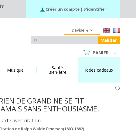
fr
Créer un compte
|
S'identifier
Devise:
€
Valider
PANIER
-
Santé
Musique
Idées cadeaux
Bien-être
RIEN DE GRAND NE SE FIT
JAMAIS SANS ENTHOUSIASME.
Carte avec citation
Citation de Ralph Waldo Emerson(1803-1882)