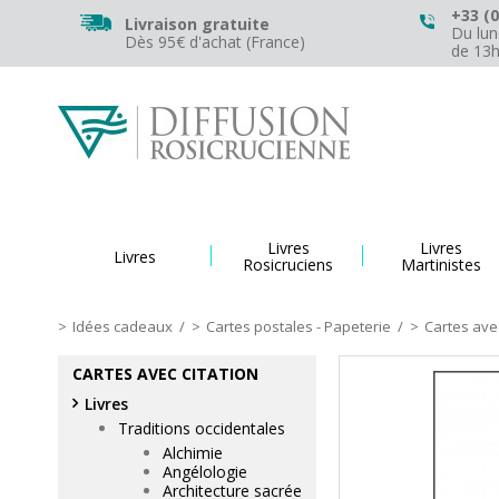
+33 (0
Livraison gratuite
Du lun
Dès 95€ d'achat (France)
de 13
Livres
Livres
Livres
Rosicruciens
Martinistes
Idées cadeaux
/
Cartes postales - Papeterie
/
Cartes avec
CARTES AVEC CITATION
Livres
Traditions occidentales
Alchimie
Angélologie
Architecture sacrée