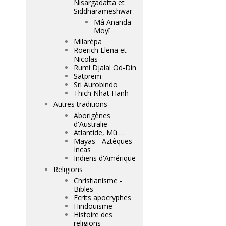
Nisargadatta et
Siddharameshwar
Mâ Ananda
Moyî
Milarépa
Roerich Elena et
Nicolas
Rumi Djalal Od-Din
Satprem
Sri Aurobindo
Thich Nhat Hanh
Autres traditions
Aborigènes
d'Australie
Atlantide, Mû …
Mayas - Aztèques -
Incas
Indiens d'Amérique
Religions
Christianisme -
Bibles
Ecrits apocryphes
Hindouisme
Histoire des
religions