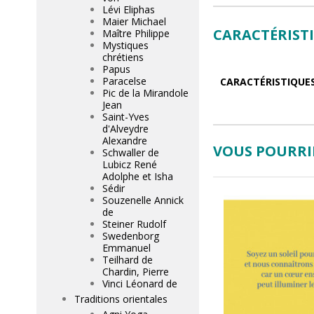
Lévi Eliphas
Maier Michael
CARACTÉRIST
Maître Philippe
Mystiques
chrétiens
Papus
Paracelse
CARACTÉRISTIQUE
Pic de la Mirandole
Jean
Saint-Yves
d'Alveydre
Alexandre
VOUS POURRIE
Schwaller de
Lubicz René
Adolphe et Isha
Sédir
Souzenelle Annick
de
Steiner Rudolf
Swedenborg
Emmanuel
Teilhard de
Chardin, Pierre
Vinci Léonard de
Traditions orientales