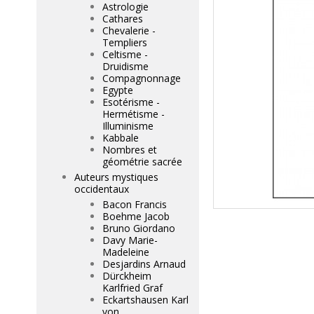
Astrologie
Cathares
Chevalerie -
Templiers
Celtisme -
Druidisme
Compagnonnage
Egypte
Esotérisme -
Hermétisme -
Illuminisme
Kabbale
Nombres et
géométrie sacrée
Auteurs mystiques
occidentaux
Bacon Francis
Boehme Jacob
Bruno Giordano
Davy Marie-
Madeleine
Desjardins Arnaud
Dürckheim
Karlfried Graf
Eckartshausen Karl
von