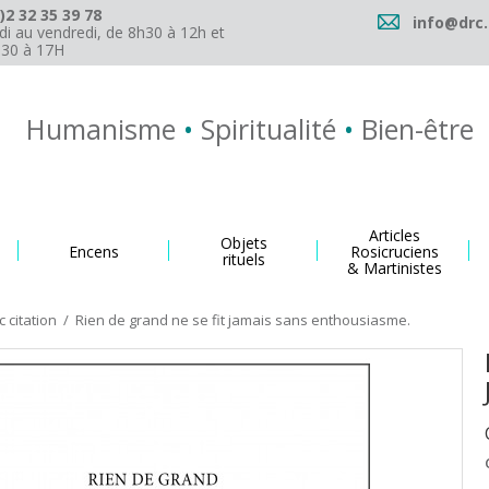
)2 32 35 39 78
info@drc.
di au vendredi, de 8h30 à 12h et
h30 à 17H
Humanisme
•
Spiritualité
•
Bien-être
Articles
Objets
Encens
Rosicruciens
rituels
& Martinistes
 citation
/
Rien de grand ne se fit jamais sans enthousiasme.