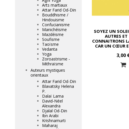
Agni Yoga
Arts martiaux
Attar Farid Od-Din
Bouddhisme /
Hindouisme
Confucianisme
Manichéisme
SOYEZ UN SOLEI
Mazdéisme
AUTRES ET
Soufisme
CONNAITRONS LA
Taoïsme
CAR UN CŒUR E
Vedanta
PEUT ILLUMINE
Yoga
3,00 
Zoroastrisme -
Mithraïsme
Auteurs mystiques
orientaux
Attar Farid Od-Din
Blavatsky Helena
P.
Dalaï Lama
David-Néel
Alexandra
Djalal Od-Din
Ibn Arabi
Krishnamurti
Maharaj