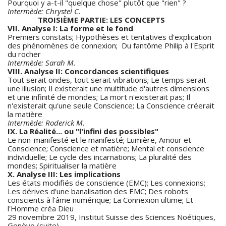
Pourquoi y a-t-il "quelque chose" plutôt que "rien" ?
Intermède: Chrystel C.
TROISIÈME PARTIE: LES CONCEPTS
VII. Analyse I: La forme et le fond
Premiers constats; Hypothèses et tentatives d'explication
des phénomènes de connexion; Du fantôme Philip à l'Esprit
du rocher
Intermède: Sarah M.
VIII. Analyse II: Concordances scientifiques
Tout serait ondes, tout serait vibrations; Le temps serait
une illusion; Il existerait une multitude d'autres dimensions
et une infinité de mondes; La mort n'existerait pas; Il
n'existerait qu'une seule Conscience; La Conscience créerait
la matière
Intermède: Roderick M.
IX. La Réalité... ou "l'infini des possibles"
Le non-manifesté et le manifesté; Lumière, Amour et
Conscience; Conscience et matière; Mental et conscience
individuelle; Le cycle des incarnations; La pluralité des
mondes; Spiritualiser la matière
X. Analyse III: Les implications
Les états modifiés de conscience (EMC); Les connexions;
Les dérives d'une banalisation des EMC; Des robots
conscients à l'âme numérique; La Connexion ultime; Et
l'Homme créa Dieu
29
novembre 2019
, Institut Suisse des Sciences Noétiques,
Genève (suite)