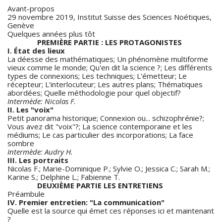
exercent les auteurs, s'accumulent aussi depuis plus de
Avant-propos
vingt ans des témoignages de personnes affirmant obtenir
29
novembre 2019
, Institut Suisse des Sciences Noétiques,
régulièrement des informations à travers différents modes
Genève
de " connexion " avec d'autres plans de réalité. Mais qu'en
Quelques années plus tôt
est-il vraiment ?
PREMIÈRE PARTIE : LES PROTAGONISTES
Résultat de nombreuses années de recherche, leurs
I. État des lieux
conclusions pourraient bien donner le vertige...
La déesse des mathématiques; Un phénomène multiforme
vieux comme le monde; Qu'en dit la science ?; Les différents
types de connexions; Les techniques; L'émetteur; Le
récepteur; L'interlocuteur; Les autres plans; Thématiques
abordées; Quelle méthodologie pour quel objectif?
Intermède: Nicolas F.
II. Les "voix"
Petit panorama historique; Connexion ou... schizophrénie?;
Vous avez dit "voix"?; La science contemporaine et les
médiums; Le cas particulier des incorporations; La face
sombre
Intermède: Audry H.
III. Les portraits
Nicolas F.; Marie-Dominique P.; Sylvie O.; Jessica C.; Sarah M.;
Karine S.; Delphine L.; Fabienne T.
DEUXIÈME PARTIE LES ENTRETIENS
Préambule
IV. Premier entretien: "La communication"
Quelle est la source qui émet ces réponses ici et maintenant
?