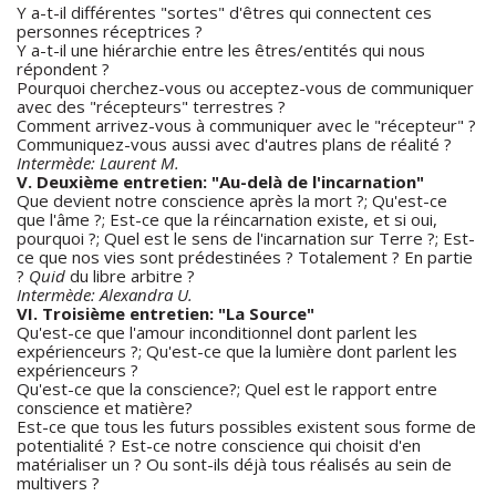
Y a-t-il différentes "sortes" d'êtres qui connectent ces
personnes réceptrices ?
Y a-t-il une hiérarchie entre les êtres/entités qui nous
répondent ?
Pourquoi cherchez-vous ou acceptez-vous de communiquer
avec des "récepteurs" terrestres ?
Comment arrivez-vous à communiquer avec le "récepteur" ?
Communiquez-vous aussi avec d'autres plans de réalité ?
Intermède: Laurent M.
V. Deuxième entretien: "Au-delà de l'incarnation"
Que devient notre conscience après la mort ?; Qu'est-ce
que l'âme ?; Est-ce que la réincarnation existe, et si oui,
pourquoi ?; Quel est le sens de l'incarnation sur Terre ?; Est-
ce que nos vies sont prédestinées ? Totalement ? En partie
?
Quid
du libre arbitre ?
Intermède: Alexandra U.
VI. Troisième entretien: "La Source"
Qu'est-ce que l'amour inconditionnel dont parlent les
expérienceurs ?; Qu'est-ce que la lumière dont parlent les
expérienceurs ?
Qu'est-ce que la conscience?; Quel est le rapport entre
conscience et matière?
Est-ce que tous les futurs possibles existent sous forme de
potentialité ? Est-ce notre conscience qui choisit d'en
matérialiser un ? Ou sont-ils déjà tous réalisés au sein de
multivers ?