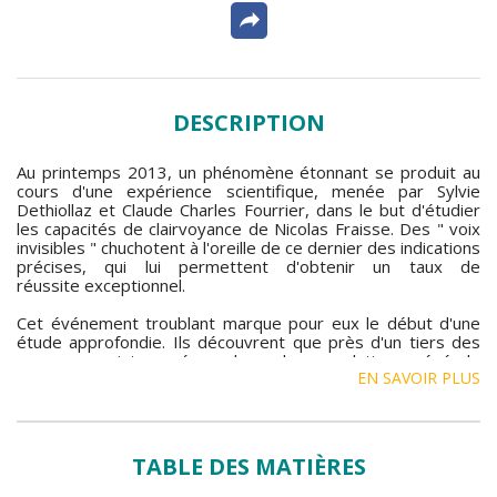
DESCRIPTION
Au printemps 2013, un phénomène étonnant se produit au
cours d'une expérience scientifique, menée par Sylvie
Dethiollaz et Claude Charles Fourrier, dans le but d'étudier
les capacités de clairvoyance de Nicolas Fraisse. Des " voix
invisibles " chuchotent à l'oreille de ce dernier des indications
précises, qui lui permettent d'obtenir un taux de
réussite exceptionnel.
Cet événement troublant marque pour eux le début d'une
étude approfondie. Ils découvrent que près d'un tiers des
personnes interrogées dans la population générale
EN SAVOIR PLUS
reconnaissent avoir déjà entendu une ou plusieurs " voix "
qui les auraient aidées à un moment de leur vie. C'est aussi
le cas de célébrités, à l'instar de Socrate, Jung, Gandhi ou
encore Victor Hugo qui ont tous affirmé que des " voix "
avaient parfois été à la source de leur inspiration.
TABLE DES MATIÈRES
À l'Institut Suisse des Sciences Noétiques de Genève, où