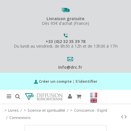
Livraison gratuite
Dès 95€ d'achat (France)
+33 (0)2 32 35 39 78
Du lundi au vendredi, de 8h30 à 12h et de 13h30 à 17H
info@drc.fr
Créer un compte
|
S'identifier
Livres
/
Science et spiritualité
/
Conscience - Esprit
/
Connexions