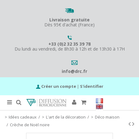
Livraison gratuite
Dès 95€ d'achat (France)
+33 (0)2 32 35 39 78
Du lundi au vendredi, de 8h30 à 12h et de 13h30 à 17H
info@drc.fr
Créer un compte
|
S'identifier
Idées cadeaux
/
L'art de la décoration
/
Déco maison
/
Crèche de Noël noire