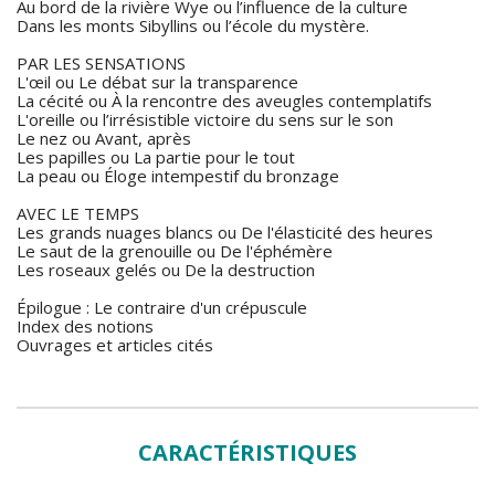
nous sommes devenus insensibles à sa beauté, et cela
Au bord de la rivière Wye ou l’influence de la culture
pourrait expliquer pourquoi nous nous accordons le droit de
Dans les monts Sibyllins ou l’école du mystère.
la détruire.
PAR LES SENSATIONS
L'œil ou Le débat sur la transparence
La cécité ou À la rencontre des aveugles contemplatifs
L'oreille ou l’irrésistible victoire du sens sur le son
Le nez ou Avant, après
Les papilles ou La partie pour le tout
La peau ou Éloge intempestif du bronzage
AVEC LE TEMPS
Les grands nuages blancs ou De l'élasticité des heures
Le saut de la grenouille ou De l'éphémère
Les roseaux gelés ou De la destruction
Épilogue : Le contraire d'un crépuscule
Index des notions
Ouvrages et articles cités
CARACTÉRISTIQUES