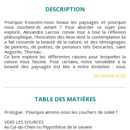
DESCRIPTION
Pourquoi trouvons-nous beaux les paysages et pourquoi
nous touchent-ils autant ? Pour aborder ce sujet peu
exploré, Alexandre Lacroix convie tour à tour la réflexion
philosophique, l’évocation des lieux dont la contemplation lui
a fait ressentir la beauté de la nature, et des témoignages
de peintres, de poètes, de penseurs tels Descartes, saint
Augustin, Thoreau…
Ce livre explore les différentes raisons pour lesquelles la
nature nous fascine. Pour certains, notre sensibilité à la
beauté des paysages est liée à notre évolution : nous
préférons ceux auxquels l’espèce humaine s’est le mieux
EN SAVOIR PLUS
acclimatée depuis les origines. D’autres mettent en avant
l’influence de la culture sur notre perception esthétique de la
nature : nous aimons d’autant plus les paysages que nous
avons pu les admirer dans des peintures, des
photographies, au cinéma… D’autres enfin soulignent
TABLE DES MATIÈRES
l’expérience mystique du paysage, miroir de l’invisible, qui
nous ouvre une porte sur l’Absolu.
La perception de la nature dépend aussi de nos sens. Tous
Prologue : Pourquoi aimons-nous les couchers de soleil ?
sont en éveil devant la beauté d’un paysage. Or nous vivons
de plus en plus dans une société qui émousse nos sens et
VERS LES SOURCES
nous prive du contact sensoriel avec la nature. Coupés d’elle,
Au Cul-du-Chien ou l’hypothèse de la savane