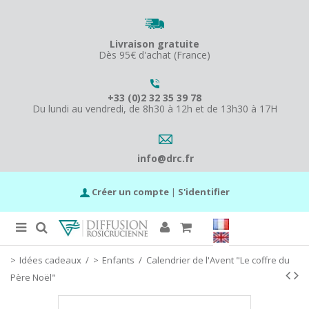
Livraison gratuite
Dès 95€ d'achat (France)
+33 (0)2 32 35 39 78
Du lundi au vendredi, de 8h30 à 12h et de 13h30 à 17H
info@drc.fr
Créer un compte
|
S'identifier
Idées cadeaux
/
Enfants
/
Calendrier de l'Avent "Le coffre du
Père Noël"