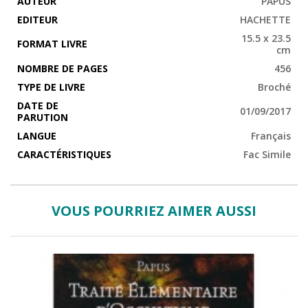
AUTEUR
PAPUS
l'historien de reprendre l'Antiquité sous une forme encore
peu connue. Cette étude présente d'autre part à
EDITEUR
HACHETTE
l'expérimentateur contemporain, un système synthétique
15.5 x 23.5
d'affirmations à contrôler par la science et d'idées sur des
FORMAT LIVRE
cm
forces encore peu connues, forces de la Nature ou de
l'Homme à contrôler par l'observation"
NOMBRE DE PAGES
456
(Extrait des Préliminaires du Traité Élémentaire de Science
TYPE DE LIVRE
Broché
Occulte)
DATE DE
01/09/2017
PARUTION
LANGUE
Français
CARACTÉRISTIQUES
Fac Simile
VOUS POURRIEZ AIMER AUSSI