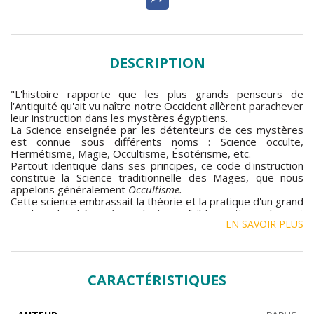
DESCRIPTION
"L'histoire rapporte que les plus grands penseurs de
l'Antiquité qu'ait vu naître notre Occident allèrent parachever
leur instruction dans les mystères égyptiens.
La Science enseignée par les détenteurs de ces mystères
est connue sous différents noms : Science occulte,
Hermétisme, Magie, Occultisme, Ésotérisme, etc.
Partout identique dans ses principes, ce code d'instruction
constitue la Science traditionnelle des Mages, que nous
appelons généralement
Occultisme.
Cette science embrassait la théorie et la pratique d'un grand
nombre de phénomènes dont une faible partie seulement
EN SAVOIR PLUS
constitue de nos jours le domaine du magnétisme ou des
évocations dites spirites. Ces pratiques, renfermées dans
l'étude de la Psychurgie, ne formaient, notons-le bien,
qu'une faible partie de la Science occulte, qui comprenait
encore trois grandes divisions : la Théurgie, la Magie,
CARACTÉRISTIQUES
l'Alchimie.
L'étude de l'Occultisme est capitale à deux points de vue :
elle éclaire le passé d'un jour tout nouveau et permet à