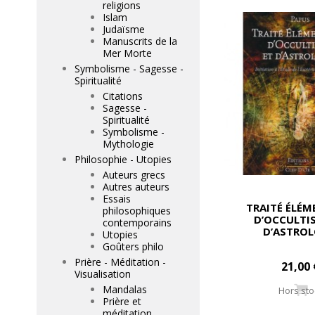
religions
Islam
Judaïsme
Manuscrits de la
Mer Morte
Symbolisme - Sagesse -
Spiritualité
Citations
Sagesse -
Spiritualité
Symbolisme -
Mythologie
Philosophie - Utopies
Auteurs grecs
Autres auteurs
Essais
TRAITÉ ÉLÉM
philosophiques
D’OCCULTI
contemporains
D’ASTROL
Utopies
Goûters philo
Prière - Méditation -
21,00 
Visualisation
Mandalas
Hors sto
Prière et
méditation