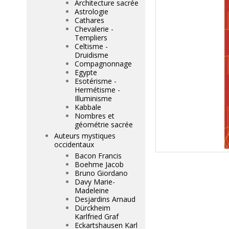
Architecture sacrée
Astrologie
Cathares
Chevalerie -
Templiers
Celtisme -
Druidisme
Compagnonnage
Egypte
Esotérisme -
Hermétisme -
Illuminisme
Kabbale
Nombres et
géométrie sacrée
Auteurs mystiques
occidentaux
Bacon Francis
Boehme Jacob
Bruno Giordano
Davy Marie-
Madeleine
Desjardins Arnaud
Dürckheim
Karlfried Graf
Eckartshausen Karl