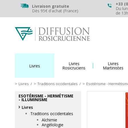
+33 (0
Livraison gratuite
Du lun
Dès 95€ d'achat (France)
de 13
Livres
Livres
Livres
Rosicruciens
Martinistes
Livres
/
Traditions occidentales
/
Esotérisme - Hermétisme
ESOTÉRISME - HERMÉTISME
- ILLUMINISME
Livres
Traditions occidentales
Alchimie
Angélologie