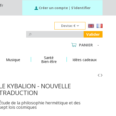
fr
Créer un compte
|
S'identifier
Devise:
€
Valider
PANIER
-
Santé
Musique
Idées cadeaux
Bien-être
LE KYBALION - NOUVELLE
TRADUCTION
Étude de la philosophie hermétique et des
sept lois cosmiques