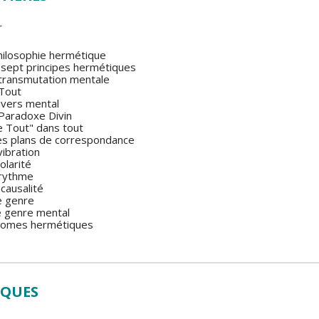
r
philosophie hermétique
s sept principes hermétiques
a transmutation mentale
 Tout
nivers mental
 Paradoxe Divin
Le Tout" dans tout
Les plans de correspondance
vibration
olarité
 rythme
 causalité
Le genre
e genre mental
xiomes hermétiques
IQUES