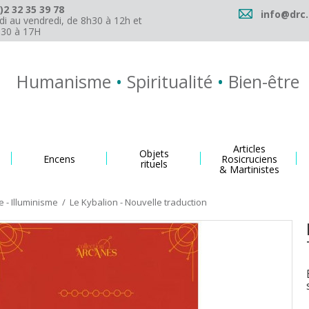
)2 32 35 39 78
info@drc.
di au vendredi, de 8h30 à 12h et
h30 à 17H
Humanisme
•
Spiritualité
•
Bien-être
Articles
Objets
Encens
Rosicruciens
rituels
& Martinistes
 - Illuminisme
/
Le Kybalion - Nouvelle traduction