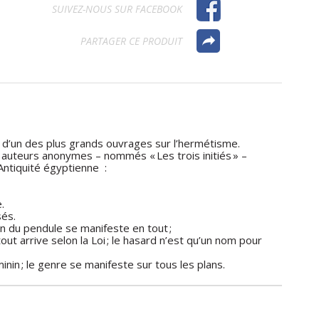
SUIVEZ-NOUS SUR FACEBOOK
PARTAGER CE PRODUIT
d’un des plus grands ouvrages sur l’hermétisme.
auteurs anonymes – nommés « Les trois initiés » –
Antiquité égyptienne :
.
sés.
ion du pendule se manifeste en tout ;
out arrive selon la Loi ; le hasard n’est qu’un nom pour
inin ; le genre se manifeste sur tous les plans.