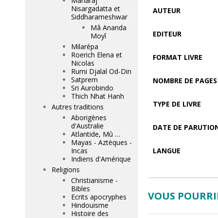
Maharaj
Nisargadatta et
AUTEUR
Siddharameshwar
Mâ Ananda
EDITEUR
Moyî
Milarépa
Roerich Elena et
FORMAT LIVRE
Nicolas
Rumi Djalal Od-Din
Satprem
NOMBRE DE PAGES
Sri Aurobindo
Thich Nhat Hanh
TYPE DE LIVRE
Autres traditions
Aborigènes
d'Australie
DATE DE PARUTIO
Atlantide, Mû …
Mayas - Aztèques -
Incas
LANGUE
Indiens d'Amérique
Religions
Christianisme -
Bibles
VOUS POURRIE
Ecrits apocryphes
Hindouisme
Histoire des