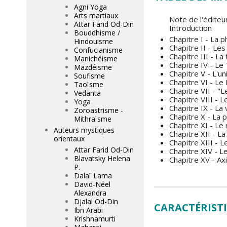
Agni Yoga
Arts martiaux
Note de l'éditeu
Attar Farid Od-Din
Introduction
Bouddhisme /
Chapitre I - La 
Hindouisme
Chapitre II - Le
Confucianisme
Chapitre III - L
Manichéisme
Chapitre IV - Le
Mazdéisme
Chapitre V - L'u
Soufisme
Chapitre VI - Le
Taoïsme
Chapitre VII - "
Vedanta
Chapitre VIII - 
Yoga
Chapitre IX - La 
Zoroastrisme -
Chapitre X - La p
Mithraïsme
Chapitre XI - Le
Auteurs mystiques
Chapitre XII - La
orientaux
Chapitre XIII - 
Attar Farid Od-Din
Chapitre XIV - L
Blavatsky Helena
Chapitre XV - A
P.
Dalaï Lama
David-Néel
Alexandra
Djalal Od-Din
CARACTÉRIST
Ibn Arabi
Krishnamurti