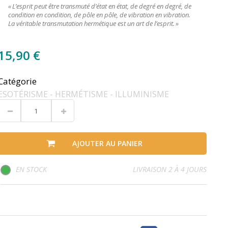
« L’esprit peut être transmuté d’état en état, de degré en degré, de
condition en condition, de pôle en pôle, de vibration en vibration.
La véritable transmutation hermétique est un art de l’esprit. »
15,90 €
Catégorie
ESOTÉRISME - HERMÉTISME - ILLUMINISME
AJOUTER AU PANIER
EN STOCK
LIVRAISON 2 À 4 JOURS