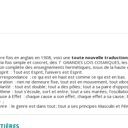
re fois en anglais en 1908, voici une
toute nouvelle traduction
à la fois simple et concret, des 7 GRANDES LOIS COSMIQUES, les 
ion complète des enseignements hermétiques, issus de la haute 
sprit : Tout est Esprit, l’univers est Esprit.
orrespondance : ce qui est en haut est comme ce qui est en bas.
ibration : rien ne demeure fixe, tout est en mouvement, tout vibre
larité : tout est double ; tout a des pôles ; tout a sa paire d’oppo
thme : tout s’écoule, sort et entre ; tout a ses marées ; l’oscillat
use à Effet : chaque cause a son effet ; chaque effet a sa cause ; t
 ;
nre : le genre est dans tout ; tout a ses principes Masculin et Fém
TIÈRES