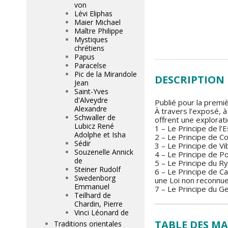
von
Lévi Eliphas
Maier Michael
Maître Philippe
Mystiques
chrétiens
Papus
Paracelse
Pic de la Mirandole
DESCRIPTION
Jean
Saint-Yves
d'Alveydre
Publié pour la premiè
Alexandre
À travers l’exposé, 
Schwaller de
offrent une explorat
Lubicz René
1 – Le Principe de l’E
Adolphe et Isha
2 – Le Principe de C
Sédir
3 – Le Principe de V
Souzenelle Annick
4 – Le Principe de Po
de
5 – Le Principe du Ry
Steiner Rudolf
6 – Le Principe de Ca
Swedenborg
une Loi non reconnue
Emmanuel
7 – Le Principe du Ge
Teilhard de
Chardin, Pierre
Vinci Léonard de
TABLE DES MA
Traditions orientales