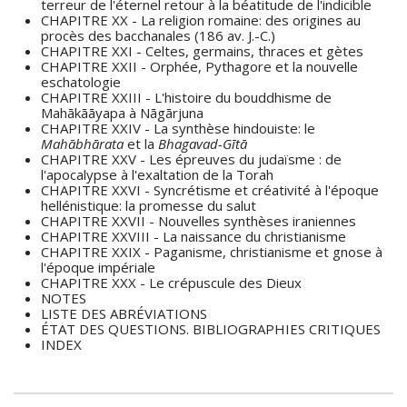
terreur de l'éternel retour à la béatitude de l'indicible
CHAPITRE XX - La religion romaine: des origines au
procès des bacchanales (186 av. J.-C.)
CHAPITRE XXI - Celtes, germains, thraces et gètes
CHAPITRE XXII - Orphée, Pythagore et la nouvelle
eschatologie
CHAPITRE XXIII - L'histoire du bouddhisme de
Mahākāāyapa à Nāgārjuna
CHAPITRE XXIV - La synthèse hindouiste: le
Mahābhārata
et la
Bhagavad-Gītā
CHAPITRE XXV - Les épreuves du judaïsme : de
l'apocalypse à l'exaltation de la Torah
CHAPITRE XXVI - Syncrétisme et créativité à l'époque
hellénistique: la promesse du salut
CHAPITRE XXVII - Nouvelles synthèses iraniennes
CHAPITRE XXVIII - La naissance du christianisme
CHAPITRE XXIX - Paganisme, christianisme et gnose à
l'époque impériale
CHAPITRE XXX - Le crépuscule des Dieux
NOTES
LISTE DES ABRÉVIATIONS
ÉTAT DES QUESTIONS. BIBLIOGRAPHIES CRITIQUES
INDEX