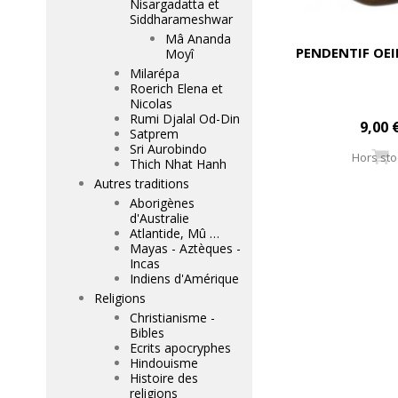
Nisargadatta et
Siddharameshwar
Mâ Ananda
PENDENTIF OEI
Moyî
Milarépa
Roerich Elena et
Nicolas
Rumi Djalal Od-Din
9,00 
Satprem
Sri Aurobindo
Hors sto
Thich Nhat Hanh
Autres traditions
Aborigènes
d'Australie
Atlantide, Mû …
Mayas - Aztèques -
Incas
Indiens d'Amérique
Religions
Christianisme -
Bibles
Ecrits apocryphes
Hindouisme
Histoire des
religions