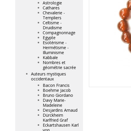
Astrologie
Cathares
Chevalerie -
Templiers
Celtisme -
Druidisme
Compagnonnage
Egypte
Esotérisme -
Hermétisme -
Illuminisme
Kabbale
Nombres et
géométrie sacrée
Auteurs mystiques
occidentaux
Bacon Francis
Boehme Jacob
Bruno Giordano
Davy Marie-
Madeleine
Desjardins Arnaud
Dürckheim
Karlfried Graf
Eckartshausen Karl
von