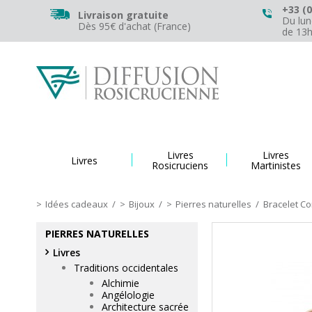
+33 (0
Livraison gratuite
Du lun
Dès 95€ d'achat (France)
de 13
Livres
Livres
Livres
Rosicruciens
Martinistes
Idées cadeaux
/
Bijoux
/
Pierres naturelles
/
Bracelet Co
PIERRES NATURELLES
Livres
Traditions occidentales
Alchimie
Angélologie
Architecture sacrée