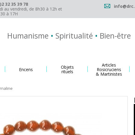
)2 32 35 39 78
info@drc.
di au vendredi, de 8h30 à 12h et
h30 à 17H
Humanisme
•
Spiritualité
•
Bien-être
Articles
Objets
Encens
Rosicruciens
rituels
& Martinistes
rnaline