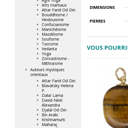
Agni Yoga
Arts martiaux
DIMENSIONS
Attar Farid Od-Din
Bouddhisme /
Hindouisme
PIERRES
Confucianisme
Manichéisme
Mazdéisme
Soufisme
Taoïsme
VOUS POURRIE
Vedanta
Yoga
Zoroastrisme -
Mithraïsme
Auteurs mystiques
orientaux
Attar Farid Od-Din
Blavatsky Helena
P.
Dalaï Lama
David-Néel
Alexandra
Djalal Od-Din
Ibn Arabi
Krishnamurti
Maharaj