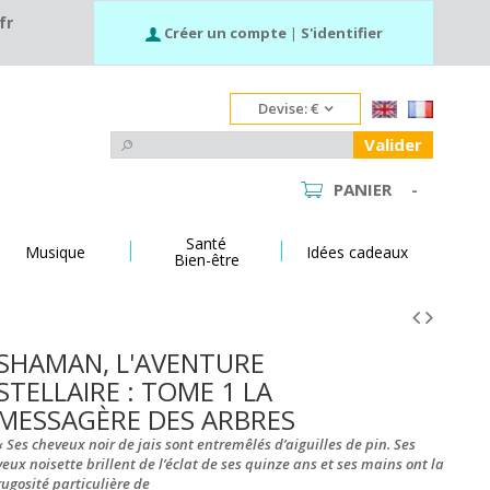
fr
Créer un compte
|
S'identifier
Devise:
€
Valider
PANIER
-
Santé
Musique
Idées cadeaux
Bien-être
SHAMAN, L'AVENTURE
STELLAIRE : TOME 1 LA
MESSAGÈRE DES ARBRES
« Ses cheveux noir de jais sont entremêlés d’aiguilles de pin. Ses
yeux noisette brillent de l’éclat de ses quinze ans et ses mains ont la
rugosité particulière de