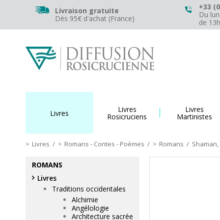
+33 (0
Livraison gratuite
Du lun
Dès 95€ d'achat (France)
de 13
Livres
Livres
Livres
Rosicruciens
Martinistes
Livres
/
Romans - Contes - Poèmes
/
Romans
/
Shaman, l
ROMANS
Livres
Traditions occidentales
Alchimie
Angélologie
Architecture sacrée