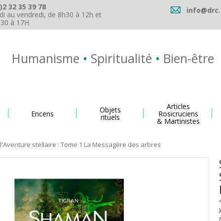
)2 32 35 39 78
info@drc.
di au vendredi, de 8h30 à 12h et
h30 à 17H
Humanisme
•
Spiritualité
•
Bien-être
Articles
Objets
Encens
Rosicruciens
rituels
& Martinistes
'Aventure stellaire : Tome 1 La Messagère des arbres