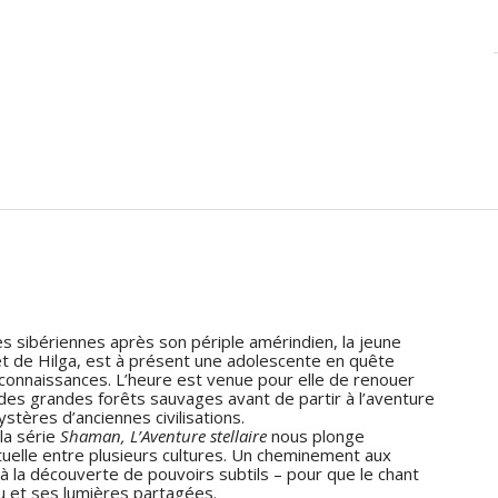
s sibériennes après son périple amérindien, la jeune
 et de Hilga, est à présent une adolescente en quête
connaissances. L’heure est venue pour elle de renouer
es grandes forêts sauvages avant de partir à l’aventure
stères d’anciennes civilisations.
la série
Shaman, L’Aventure stellaire
nous plonge
tuelle entre plusieurs cultures. Un cheminement aux
 à la découverte de pouvoirs subtils – pour que le chant
u et ses lumières partagées.