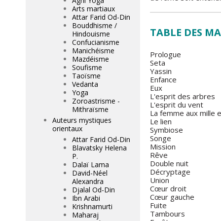
Agni Yoga
Arts martiaux
Attar Farid Od-Din
Bouddhisme /
TABLE DES MA
Hindouisme
Confucianisme
Manichéisme
Prologue
Mazdéisme
Seta
Soufisme
Yassin
Taoïsme
Enfance
Vedanta
Eux
Yoga
L'esprit des arbres
Zoroastrisme -
L'esprit du vent
Mithraïsme
La femme aux mille 
Auteurs mystiques
Le lien
orientaux
Symbiose
Songe
Attar Farid Od-Din
Mission
Blavatsky Helena
Rêve
P.
Double nuit
Dalaï Lama
Décryptage
David-Néel
Union
Alexandra
Cœur droit
Djalal Od-Din
Cœur gauche
Ibn Arabi
Fuite
Krishnamurti
Tambours
Maharaj