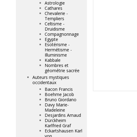
Astrologie
Cathares
Chevalerie -
Templiers
Celtisme -
Druidisme
Compagnonnage
Egypte
Esotérisme -
Hermétisme -
Illuminisme
Kabbale
Nombres et
géométrie sacrée
Auteurs mystiques
occidentaux
Bacon Francis
Boehme Jacob
Bruno Giordano
Davy Marie-
Madeleine
Desjardins Arnaud
Dürckheim
Karlfried Graf
Eckartshausen Karl
von