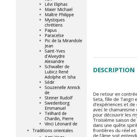
Lévi Eliphas
Maier Michael
Maître Philippe
Mystiques
chrétiens
Papus
Paracelse
Pic de la Mirandole
Jean
Saint-Yves
d'Alveydre
Alexandre
Schwaller de
DESCRIPTION
Lubicz René
Adolphe et Isha
Sédir
Souzenelle Annick
de
De retour en contrée
Steiner Rudolf
Seta, fille de Tangri
Swedenborg
d’expériences et de 
Emmanuel
avec le chamanisme d
Teilhard de
pour découvrir les my
Chardin, Pierre
Troisième saison de 
Vinci Léonard de
dans une quête spiri
frontières du réel et
Traditions orientales
de l’âme soit entend