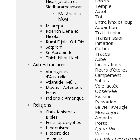
Forêts
Nisargadatta et
Temple
Siddharameshwar
Autel
Mâ Ananda
Toi
Moyî
Entre lynx et loup
Milarépa
Apparition
Roerich Elena et
Trait d'union
Nicolas
Transmission
Rumi Djalal Od-Din
Initiation
Satprem
Cachée
Sri Aurobindo
Traces
Thich Nhat Hanh
Aube
Incantations
Autres traditions
Fleurs d'étoiles
Aborigènes
Campement
d'Australie
Sables
Atlantide, Mû …
Voie lactée
Mayas - Aztèques -
Observée
Incas
Evasion
Indiens d'Amérique
Passation
Religions
Le vieil aveugle
Christianisme -
Messagère
Bibles
Aimants
Ecrits apocryphes
Porte
Hindouisme
Agnus Dei
Histoire des
Vortex
religions
Qui tollis peccata mu