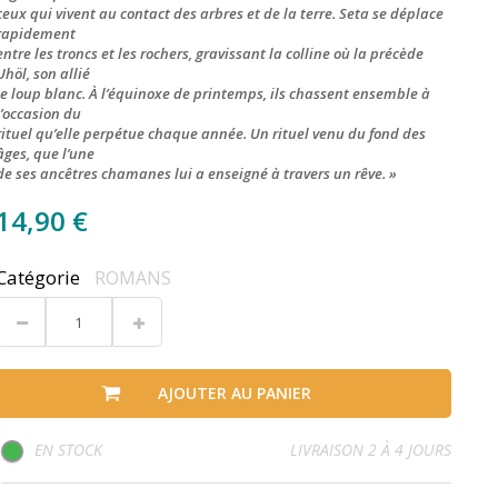
ceux qui vivent au contact des arbres et de la terre. Seta se déplace
rapidement
entre les troncs et les rochers, gravissant la colline où la précède
Uhöl, son allié
le loup blanc. À l’équinoxe de printemps, ils chassent ensemble à
l’occasion du
rituel qu’elle perpétue chaque année. Un rituel venu du fond des
âges, que l’une
de ses ancêtres chamanes lui a enseigné à travers un rêve. »
14,90 €
Catégorie
ROMANS
AJOUTER AU PANIER
EN STOCK
LIVRAISON 2 À 4 JOURS