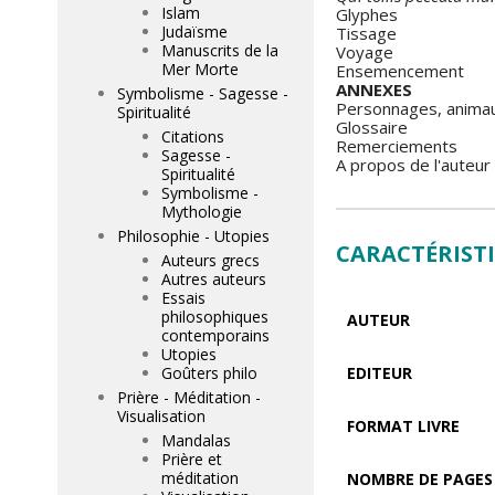
Islam
Glyphes
Judaïsme
Tissage
Manuscrits de la
Voyage
Mer Morte
Ensemencement
ANNEXES
Symbolisme - Sagesse -
Personnages, animau
Spiritualité
Glossaire
Citations
Remerciements
Sagesse -
A propos de l'auteur
Spiritualité
Symbolisme -
Mythologie
Philosophie - Utopies
CARACTÉRIST
Auteurs grecs
Autres auteurs
Essais
philosophiques
AUTEUR
contemporains
Utopies
Goûters philo
EDITEUR
Prière - Méditation -
Visualisation
FORMAT LIVRE
Mandalas
Prière et
méditation
NOMBRE DE PAGES