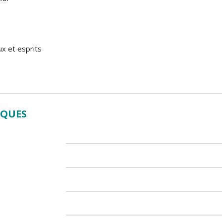
x et esprits
IQUES