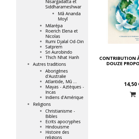
Nisargadatta et
Siddharameshwar
Mâ Ananda
Moyî
Milarépa
Roerich Elena et
Nicolas
Rumi Djalal Od-Din
Satprem
Sri Aurobindo
Thich Nhat Hanh
CONTRIBUTION À
DOUZE PROPO
Autres traditions
Aborigènes
d'Australie
Atlantide, Mû …
14,50 
Mayas - Aztèques -
Incas
Indiens d'Amérique
Religions
Christianisme -
Bibles
Ecrits apocryphes
Hindouisme
Histoire des
religions