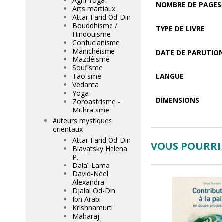
Agni Yoga
NOMBRE DE PAGES
Arts martiaux
Attar Farid Od-Din
Bouddhisme /
TYPE DE LIVRE
Hindouisme
Confucianisme
Manichéisme
DATE DE PARUTIO
Mazdéisme
Soufisme
Taoïsme
LANGUE
Vedanta
Yoga
DIMENSIONS
Zoroastrisme -
Mithraïsme
Auteurs mystiques
orientaux
Attar Farid Od-Din
VOUS POURRIE
Blavatsky Helena
P.
Dalaï Lama
David-Néel
Alexandra
Djalal Od-Din
Ibn Arabi
Krishnamurti
Maharaj