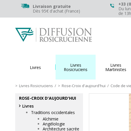
+33 (0
Livraison gratuite
Du lun
Dès 95€ d'achat (France)
de 13
Livres
Livres
Livres
Rosicruciens
Martinistes
Livres Rosicruciens
/
Rose-Croix d'aujourd'hui
/
Code de vi
ROSE-CROIX D'AUJOURD'HUI
Livres
Traditions occidentales
Alchimie
Angélologie
Architecture sacrée