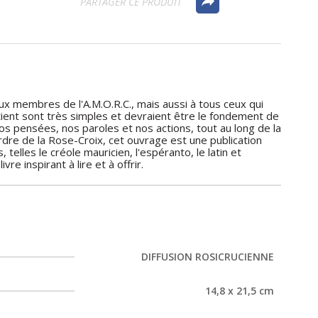
PARTAGER CE PRODUIT
x membres de l'A.M.O.R.C., mais aussi à tous ceux qui
tient sont très simples et devraient être le fondement de
nos pensées, nos paroles et nos actions, tout au long de la
Ordre de la Rose-Croix, cet ouvrage est une publication
telles le créole mauricien, l'espéranto, le latin et
re inspirant à lire et à offrir.
DIFFUSION ROSICRUCIENNE
14,8 x 21,5 cm