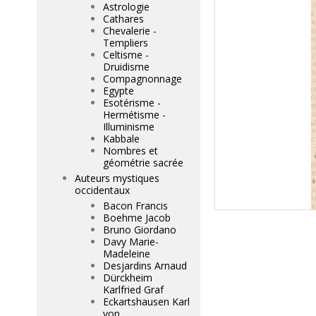
Astrologie
Cathares
Chevalerie -
Templiers
Celtisme -
Druidisme
Compagnonnage
Egypte
Esotérisme -
Hermétisme -
Illuminisme
Kabbale
Nombres et
géométrie sacrée
Auteurs mystiques
occidentaux
Bacon Francis
Boehme Jacob
Bruno Giordano
Davy Marie-
Madeleine
Desjardins Arnaud
Dürckheim
Karlfried Graf
Eckartshausen Karl
von