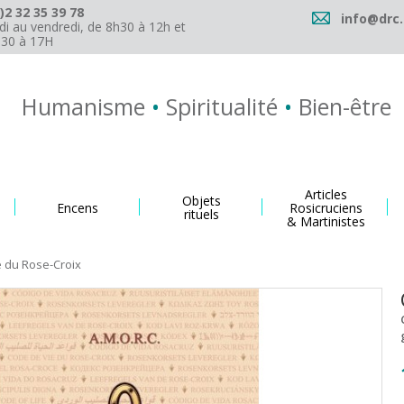
)2 32 35 39 78
info@drc.
di au vendredi, de 8h30 à 12h et
h30 à 17H
Humanisme
•
Spiritualité
•
Bien-être
Articles
Objets
Encens
Rosicruciens
rituels
& Martinistes
e du Rose-Croix