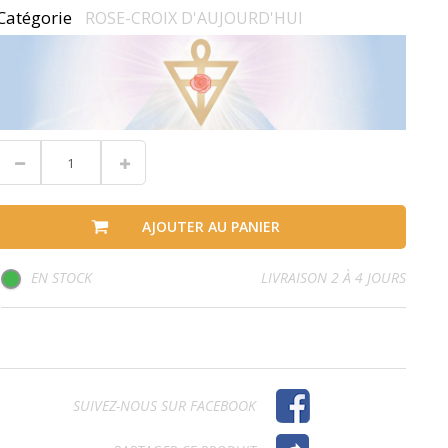
Catégorie
ROSE-CROIX D'AUJOURD'HUI
AJOUTER AU PANIER
EN STOCK
LIVRAISON 2 À 4 JOURS
SUIVEZ-NOUS SUR FACEBOOK