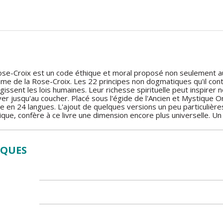
se-Croix est un code éthique et moral proposé non seulement au
âme de la Rose-Croix. Les 22 principes non dogmatiques qu'il con
gissent les lois humaines. Leur richesse spirituelle peut inspirer 
ver jusqu'au coucher. Placé sous l'égide de l'Ancien et Mystique 
te en 24 langues. L'ajout de quelques versions un peu particulières, 
que, confère à ce livre une dimension encore plus universelle. Un liv
IQUES