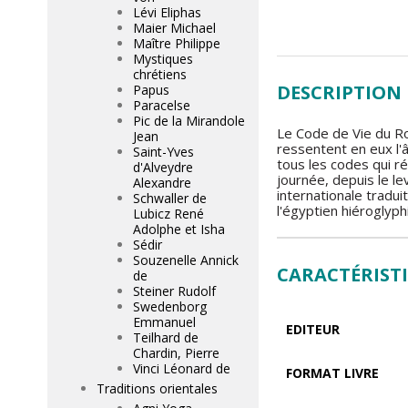
Lévi Eliphas
Maier Michael
Maître Philippe
Mystiques
chrétiens
DESCRIPTION
Papus
Paracelse
Pic de la Mirandole
Le Code de Vie du Ro
Jean
ressentent en eux l'
Saint-Yves
tous les codes qui ré
d'Alveydre
journée, depuis le le
Alexandre
internationale tradui
Schwaller de
l'égyptien hiéroglyphi
Lubicz René
Adolphe et Isha
Sédir
Souzenelle Annick
CARACTÉRIST
de
Steiner Rudolf
Swedenborg
Emmanuel
EDITEUR
Teilhard de
Chardin, Pierre
Vinci Léonard de
FORMAT LIVRE
Traditions orientales