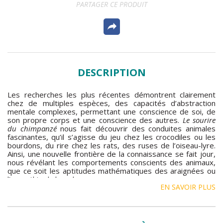
PARTAGER CE PRODUIT
DESCRIPTION
Les recherches les plus récentes démontrent clairement
chez de multiples espèces, des capacités d’abstraction
mentale complexes, permettant une conscience de soi, de
son propre corps et une conscience des autres.
Le sourire
du chimpanzé
nous fait découvrir des conduites animales
fascinantes, qu’il s’agisse du jeu chez les crocodiles ou les
bourdons, du rire chez les rats, des ruses de l’oiseau-lyre.
Ainsi, une nouvelle frontière de la connaissance se fait jour,
nous révélant les comportements conscients des animaux,
que ce soit les aptitudes mathématiques des araignées ou
l’empathie du bonobo…
EN SAVOIR PLUS
Le livre ne se limite pas aux mammifères, comme c'est
souvent le cas lorsqu'on parle d'intelligence animale. Il
explore aussi les oiseaux, les insectes, les poissons et
même les invertébrés.
D’une lecture très agréable, rehaussée par les illustrations