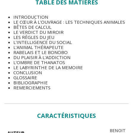
TABLE DES MATIÈRES
d’Arnaud Rafaellan, les dix chapitres donnent matière à
réflexion, mais aussi à l’émerveillement…
INTRODUCTION
LE CŒUR À L'OUVRAGE : LES TECHNIQUES ANIMALES
BÊTES DE CALCUL
LE VERDICT DU MIROIR
LES RÈGLES DU
JEU
L'INTELLIGENCE DU SOCIAL
L'ANIMAL THÉRAPEUTE
RABELAIS ET LE BONOBO
DU PLAISIR À L'ADDICTION
L'OMBRE DE THANATOS
LE LABYRINTHE DE LA MEMOIRE
CONCLUSION
GLOSSAIRE
BIBLIOGRAPHIE
REMERCIEMENTS
CARACTÉRISTIQUES
BENOIT
AUTEUR