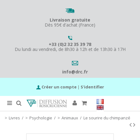
Livraison gratuite
Dès 95€ d'achat (France)
+33 (0)2 32 35 39 78
Du lundi au vendredi, de 8h30 à 12h et de 13h30 à 17H
info@drc.fr
Créer un compte
|
S'identifier
Livres
/
Psychologie
/
Animaux
/
Le sourire du chimpanzé