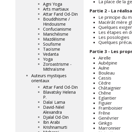
La place de la 
Agni Yoga
Arts martiaux
Partie 2 - La réal
Attar Farid Od-Din
Le principe du 
Bouddhisme /
Macérât mère gl
Hindouisme
Quelques exigen
Confucianisme
Les étapes en dé
Manichéisme
Les posologies
Mazdéisme
Quelques précau
Soufisme
Taoïsme
Partie 3 - Les prop
Vedanta
Airelle
Yoga
Aubépine
Zoroastrisme -
Aulne
Mithraïsme
Bouleau
Auteurs mystiques
Cassis
orientaux
Cèdre
Attar Farid Od-Din
Châtaignier
Blavatsky Helena
Chêne
P.
Eglantier
Dalaï Lama
Figuier
David-Néel
Framboisier
Alexandra
Frêne
Djalal Od-Din
Genévrier
Ibn Arabi
Ginkgo
Krishnamurti
Marronnier