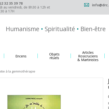
)2 32 35 39 78
info@drc.
di au vendredi, de 8h30 à 12h et
h30 à 17H
Humanisme
•
Spiritualité
•
Bien-être
Articles
Objets
Encens
Rosicruciens
rituels
& Martinistes
nitie à la gemmothérapie