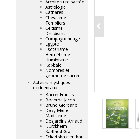
Architecture sacrée
Astrologie
Cathares
Chevalerie -
Templiers
Celtisme -
Druidisme
Compagnonnage
Egypte
Esotérisme -
Hermétisme -
Illuminisme
Kabbale
Nombres et
géométrie sacrée
Auteurs mystiques
occidentaux
Bacon Francis
Boehme Jacob
Bruno Giordano
Davy Marie-
Madeleine
Desjardins Arnaud
Dürckheim
Karlfried Graf
Eckartshausen Karl