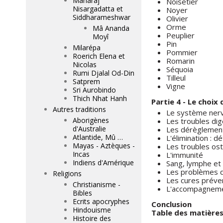
Maharaj
Noisetier
Nisargadatta et
Noyer
Siddharameshwar
Olivier
Orme
Mâ Ananda
Peuplier
Moyî
Pin
Milarépa
Pommier
Roerich Elena et
Romarin
Nicolas
Séquoia
Rumi Djalal Od-Din
Tilleul
Satprem
Vigne
Sri Aurobindo
Thich Nhat Hanh
Partie 4 - Le choi
Autres traditions
Le système ner
Aborigènes
Les troubles dig
d'Australie
Les dérèglemen
Atlantide, Mû …
L'élimination : d
Mayas - Aztèques -
Les troubles ost
Incas
L'immunité
Indiens d'Amérique
Sang, lymphe et
Les problèmes 
Religions
Les cures préve
Christianisme -
L'accompagneme
Bibles
Ecrits apocryphes
Conclusion
Hindouisme
Table des matière
Histoire des