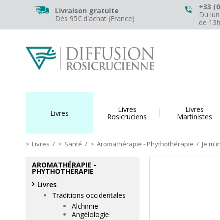
+33 (0
Livraison gratuite
Du lun
Dès 95€ d'achat (France)
de 13
Livres
Livres
Livres
Rosicruciens
Martinistes
Livres
/
Santé
/
Aromathérapie - Phythothérapie
/
Je m'i
AROMATHÉRAPIE -
PHYTHOTHÉRAPIE
Livres
Traditions occidentales
Alchimie
Angélologie