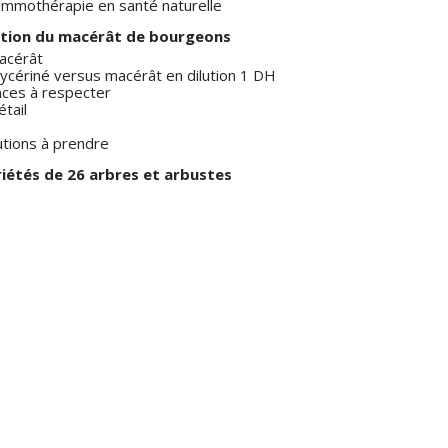
gemmothérapie en santé naturelle
isation du macérât de bourgeons
macérât
ycériné versus macérât en dilution 1 DH
ces à respecter
tail
tions à prendre
riétés de 26 arbres et arbustes