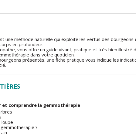
t une méthode naturelle qui exploite les vertus des bourgeons e
 corps en profondeur.
opathe, vous offre un guide vivant, pratique et très bien illustr
gemmothérapie dans votre quotidien.
ourgeons présentés, une fiche pratique vous indique les indicatio
ié.
TIÈRES
ir et comprendre la gemmothérapie
arbres
e
a loupe
a gemmothérapie ?
rain