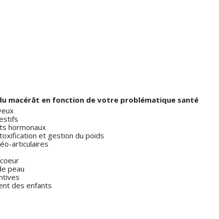
x du macérât en fonction de votre problématique santé
veux
estifs
ts hormonaux
étoxification et gestion du poids
éo-articulaires
 coeur
de peau
ntives
nt des enfants
s