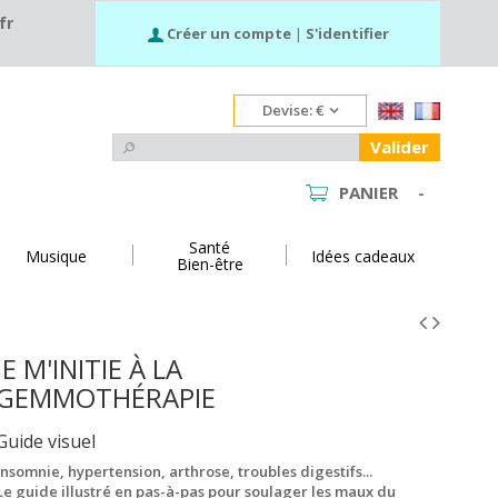
fr
Créer un compte
|
S'identifier
Devise:
€
Valider
PANIER
-
Santé
Musique
Idées cadeaux
Bien-être
JE M'INITIE À LA
GEMMOTHÉRAPIE
Guide visuel
Insomnie, hypertension, arthrose, troubles digestifs...
Le guide illustré en pas-à-pas pour soulager les maux du