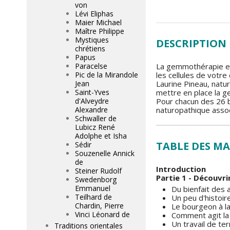
von
Lévi Eliphas
Maier Michael
Maître Philippe
Mystiques
DESCRIPTION
chrétiens
Papus
Paracelse
La gemmothérapie es
Pic de la Mirandole
les cellules de votre
Jean
Laurine Pineau, natur
Saint-Yves
mettre en place la 
d'Alveydre
Pour chacun des 26 b
Alexandre
naturopathique assoc
Schwaller de
Lubicz René
Adolphe et Isha
TABLE DES MA
Sédir
Souzenelle Annick
de
Introduction
Steiner Rudolf
Partie 1 - Découvr
Swedenborg
Emmanuel
Du bienfait des 
Teilhard de
Un peu d'histoir
Chardin, Pierre
Le bourgeon à l
Vinci Léonard de
Comment agit l
Un travail de ter
Traditions orientales