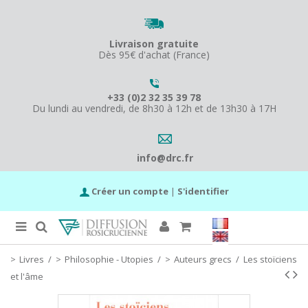
Livraison gratuite
Dès 95€ d'achat (France)
+33 (0)2 32 35 39 78
Du lundi au vendredi, de 8h30 à 12h et de 13h30 à 17H
info@drc.fr
Créer un compte
|
S'identifier
Livres
/
Philosophie - Utopies
/
Auteurs grecs
/
Les stoïciens
et l'âme