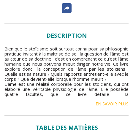
DESCRIPTION
Bien que le stoïcisme soit surtout connu pour sa philosophie
pratique invitant à la maîtrise de soi, la question de l’âme est
au cœur de sa doctrine : c’est en comprenant ce qu’est l’âme
humaine que nous pouvons mieux diriger notre vie. Ce livre
explore donc la conception de l’âme par les stoïciens :
Quelle est sa nature ? Quels rapports entretient-elle avec le
corps ? Que devient-elle lorsque l’homme meurt ?
L’âme est une réalité corporelle pour les stoïciens, qui ont
élaboré une véritable physiologie de l’âme. Elle possède
quatre facultés, que ce livre détaille : la
représentation,l’impulsion, l’assentiment et la raison.
EN SAVOIR PLUS
La philosophie stoïcienne conduit à l’affirmation du libre
arbitre, la liberté de l’homme passant par la connaissance de
soi et des lois de l’univers.
TABLE DES MATIÈRES