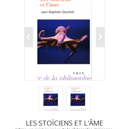
LES STOÏCIENS ET L'ÂME