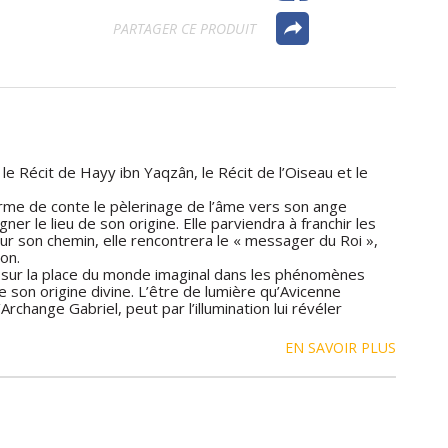
PARTAGER CE PRODUIT
e Récit de Hayy ibn Yaqzân, le Récit de l’Oiseau et le
orme de conte le pèlerinage de l’âme vers son ange
r le lieu de son origine. Elle parviendra à franchir les
sur son chemin, elle rencontrera le « messager du Roi »,
on.
 et sur la place du monde imaginal dans les phénomènes
on origine divine. L’être de lumière qu’Avicenne
’Archange Gabriel, peut par l’illumination lui révéler
EN SAVOIR PLUS