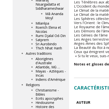
Maharaj
Les Ténèbres aux ab
Nisargadatta et
L'Occident du mond
Siddharameshwar
Le Climat de la mati
Mâ Ananda
Le Climat de la mati
Moyî
Les Sphères céleste
Vers l'Orient : le C
Milarépa
Le Royaume de l'âm
Roerich Elena et
Les Démons de l'âm
Nicolas
Les Génies de l'âme
Rumi Djalal Od-Din
Les Anges terrestre
Satprem
Anges-Âmes des Sph
Sri Aurobindo
La Beauté du Roi à nu
Thich Nhat Hanh
Ceux qui émigrent v
Autres traditions
« Si tu le veux, suis
Aborigènes
d'Australie
Notes et gloses de
Atlantide, Mû …
Mayas - Aztèques -
Incas
Indiens d'Amérique
Religions
CARACTÉRIST
Christianisme -
Bibles
Ecrits apocryphes
AUTEUR
Hindouisme
Histoire des