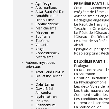
Agni Yoga
PREMIÈRE PARTIE :
Arts martiaux
Cosmos avicennien et 
Attar Farid Od-Din
exégèse de l'âme - L
Bouddhisme /
Avicennisme et angél
Hindouisme
Pédagogie angélique 
Confucianisme
Le Récit de Havy ing
Manichéisme
Yaqzân - « Orientatio
Mazdéisme
Le Récit de l’Oiseau
Soufisme
l'Oiseau – Du Récit d
Taoïsme
Le Récit de Salâmân 
Vedanta
Absâl.
Yoga
Épilogue ou perspec
Zoroastrisme -
Post-scriptum : Rech
Mithraïsme
DEUXIÈME PARTIE 
Auteurs mystiques
Prologue
orientaux
La Rencontre avec l
Attar Farid Od-Din
La Salutation
Blavatsky Helena
Début de l'initiation 
P.
La Physiognomonie
Dalaï Lama
Les deux Voies de l
David-Néel
Les trois mauvais c
Alexandra
Comment traiter les
Djalal Od-Din
Les conditions du v
Ibn Arabi
L'Orient et l'Occident
Krishnamurti
La Source de Vie