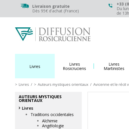
+33 (0
Livraison gratuite
Du lun
Dès 95€ d'achat (France)
de 13
Livres
Livres
Livres
Rosicruciens
Martinistes
Livres
/
Auteurs mystiques orientaux
/
Avicenne et le récit 
AUTEURS MYSTIQUES
ORIENTAUX
Livres
Traditions occidentales
Alchimie
Angélologie