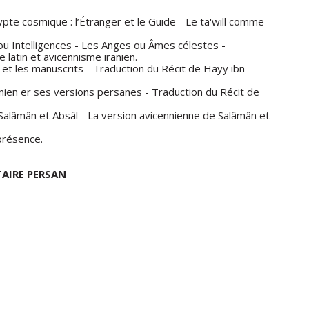
ypte cosmique : l’Étranger et le Guide - Le ta'will comme
 ou Intelligences - Les Anges ou Âmes célestes -
latin et avicennisme iranien.
 et les manuscrits - Traduction du Récit de Hayy ibn
nien er ses versions persanes - Traduction du Récit de
 Salâmân et Absâl - La version avicennienne de Salâmân et
présence.
TAIRE PERSAN