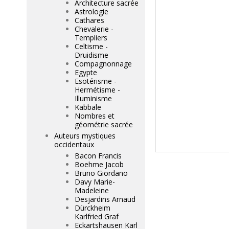
Architecture sacrée
Astrologie
Cathares
Chevalerie -
Templiers
Celtisme -
Druidisme
Compagnonnage
Egypte
Esotérisme -
Hermétisme -
Illuminisme
Kabbale
Nombres et
géométrie sacrée
Auteurs mystiques
occidentaux
Bacon Francis
Boehme Jacob
Bruno Giordano
Davy Marie-
Madeleine
Desjardins Arnaud
Dürckheim
Karlfried Graf
Eckartshausen Karl