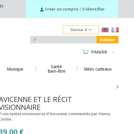
fr
Créer un compte
|
S'identifier
Devise:
€
Valider
PANIER
-
Santé
Musique
Idées cadeaux
Bien-être
AVICENNE ET LE RÉCIT
VISIONNAIRE
Trois textes visionnaires d'Avicenne commentés par Henry
Corbin.
39,00 €