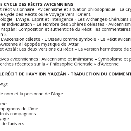
 LE CYCLE DES RÉCITS AVICENNIENS
récit visionnaire : Avicennisme et situation philosophique - La Cr
e Cycle des Récits ou le Voyage vers l'Orient.
ologie : L'Ange, Esprit et Intelligence - Les Archanges-Chérubins
er individuation – Le Nombre des Sphères célestes - Avicennisme 
 Yaqzân : Composition et authenticité du Récit ; les commentaires
n ».
 : L'Ascension céleste - L'Oiseau comme symbole - Le Récit avicen
'Avicenne à l'épopée mystique de 'Attar.
et Absâl : Les deux versions du Récit – La version hermétiste de
tives avicenniennes : Avicennisme et imâmisme – Symbolisme et 
erches récentes sur la « Philosophie Orientale » d’Avicenne.
: LE RÉCIT DE HAVY IBN YAQZÂN - TRADUCTION DU COMMEN
'Ange
: le nom et la personne de l'Ange
'âme
ompagnons de l'âme
 trois compagnons
oyage
 de l'univers