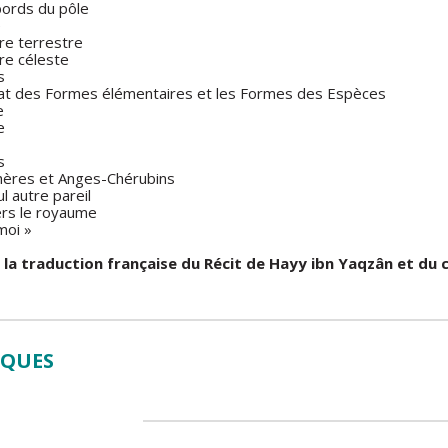
ords du pôle
e
ère terrestre
ère céleste
s
limat des Formes élémentaires et les Formes des Espèces
e
e
s
ères et Anges-Chérubins
l autre pareil
ers le royaume
-moi »
 la traduction française du Récit de Hayy ibn Yaqzân et d
IQUES