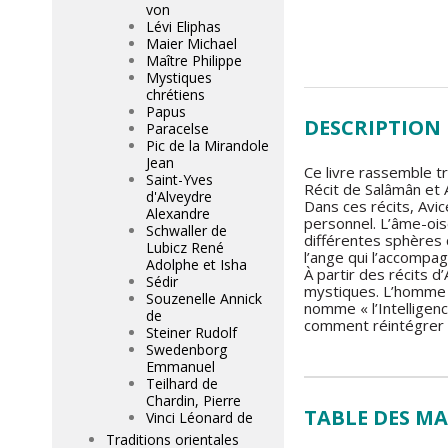
von
Lévi Eliphas
Maier Michael
Maître Philippe
Mystiques
chrétiens
Papus
DESCRIPTION
Paracelse
Pic de la Mirandole
Jean
Ce livre rassemble tr
Saint-Yves
Récit de Salâmân et 
d'Alveydre
Dans ces récits, Avi
Alexandre
personnel. L’âme-oise
Schwaller de
différentes sphères c
Lubicz René
l’ange qui l’accompa
Adolphe et Isha
À partir des récits 
Sédir
mystiques. L’homme e
Souzenelle Annick
nomme « l’Intelligence
de
comment réintégrer 
Steiner Rudolf
Swedenborg
Emmanuel
Teilhard de
Chardin, Pierre
TABLE DES MA
Vinci Léonard de
Traditions orientales