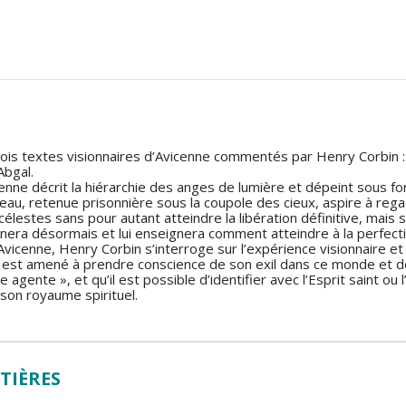
ois textes visionnaires d’Avicenne commentés par Henry Corbin : l
Abgal.
cenne décrit la hiérarchie des anges de lumière et dépeint sous f
au, retenue prisonnière sous la coupole des cieux, aspire à regagne
élestes sans pour autant atteindre la libération définitive, mais 
gnera désormais et lui enseignera comment atteindre à la perfecti
d’Avicenne, Henry Corbin s’interroge sur l’expérience visionnaire
st amené à prendre conscience de son exil dans ce monde et de s
 agente », et qu’il est possible d’identifier avec l’Esprit saint ou l
son royaume spirituel.
TIÈRES