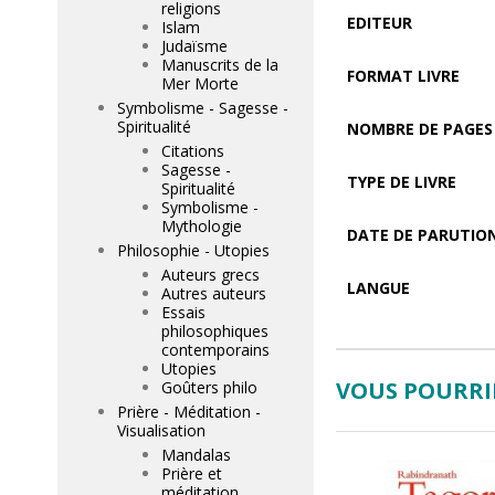
religions
EDITEUR
Islam
Judaïsme
Manuscrits de la
FORMAT LIVRE
Mer Morte
Symbolisme - Sagesse -
Spiritualité
NOMBRE DE PAGES
Citations
Sagesse -
TYPE DE LIVRE
Spiritualité
Symbolisme -
Mythologie
DATE DE PARUTIO
Philosophie - Utopies
Auteurs grecs
LANGUE
Autres auteurs
Essais
philosophiques
contemporains
Utopies
VOUS POURRIE
Goûters philo
Prière - Méditation -
Visualisation
Mandalas
Prière et
méditation