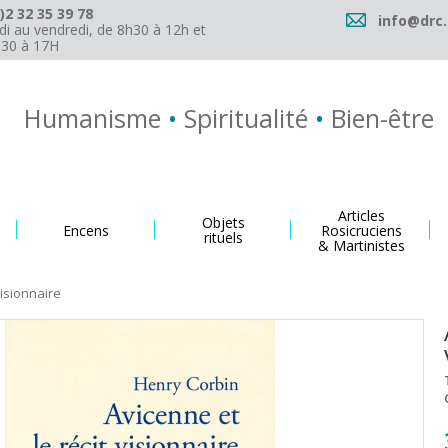
)2 32 35 39 78
info@drc.
di au vendredi, de 8h30 à 12h et
h30 à 17H
Humanisme
•
Spiritualité
•
Bien-être
Articles
Objets
Encens
Rosicruciens
rituels
& Martinistes
visionnaire