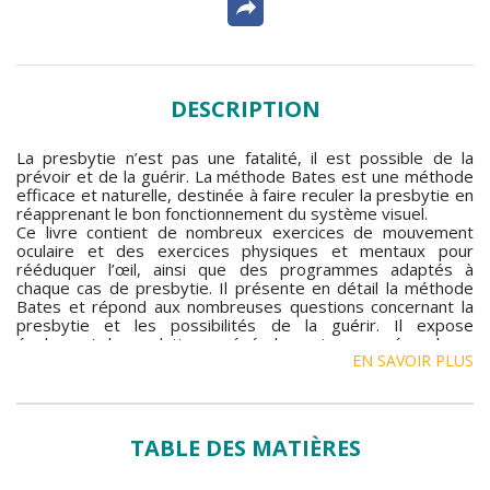
DESCRIPTION
La presbytie n’est pas une fatalité, il est possible de la
prévoir et de la guérir. La méthode Bates est une méthode
efficace et naturelle, destinée à faire reculer la presbytie en
réapprenant le bon fonctionnement du système visuel.
Ce livre contient de nombreux exercices de mouvement
oculaire et des exercices physiques et mentaux pour
rééduquer l’œil, ainsi que des programmes adaptés à
chaque cas de presbytie. Il présente en détail la méthode
Bates et répond aux nombreuses questions concernant la
presbytie et les possibilités de la guérir. Il expose
également les solutions généralement proposées, leurs
EN SAVOIR PLUS
inconvénients et leurs limites. D’autres méthodes naturelles
sont aussi décrites, comme les méthodes Mézières,
Feldenkrais…
La méthode Bates permet de se passer de lunettes ou de
lentilles, et d’éviter une opération chirurgicale, comme le
TABLE DES MATIÈRES
montrent les nombreux témoignages proposés dans ce
livre.