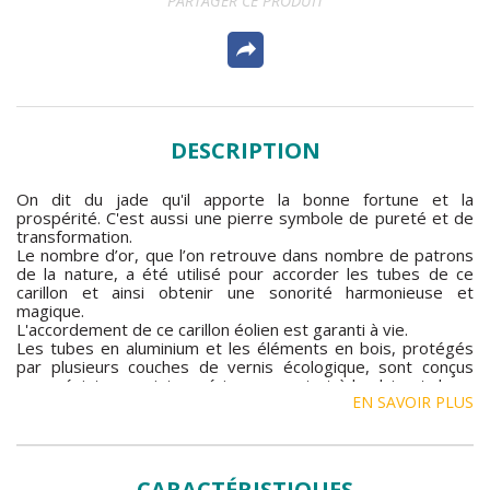
PARTAGER CE PRODUIT
DESCRIPTION
On dit du jade qu'il apporte la bonne fortune et la
prospérité. C'est aussi une pierre symbole de pureté et de
transformation.
Le nombre d’or, que l’on retrouve dans nombre de patrons
de la nature, a été utilisé pour accorder les tubes de ce
carillon et ainsi obtenir une sonorité harmonieuse et
magique.
L'accordement de ce carillon éolien est garanti à vie.
Les tubes en aluminium et les éléments en bois, protégés
par plusieurs couches de vernis écologique, sont conçus
pour résister aux intempéries, au vent et à la pluie et durer
EN SAVOIR PLUS
de nombreuses années.
CARACTÉRISTIQUES