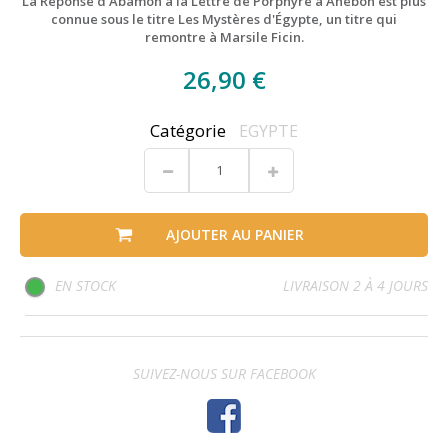
La Réponse d'Abamon à la Lettre de Porphyre à Anébon est plus
connue sous le titre Les Mystères d'Égypte, un titre qui
remontre à Marsile Ficin.
26,90 €
Catégorie
EGYPTE
AJOUTER AU PANIER
EN STOCK
LIVRAISON 2 À 4 JOURS
SUIVEZ-NOUS SUR FACEBOOK