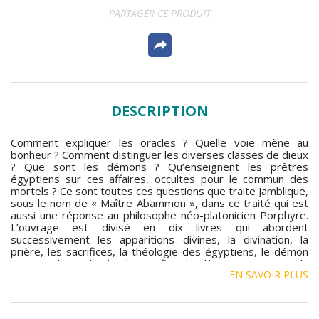
PARTAGER CE PRODUIT
DESCRIPTION
Comment expliquer les oracles ? Quelle voie mène au
bonheur ? Comment distinguer les diverses classes de dieux
? Que sont les démons ? Qu’enseignent les prêtres
égyptiens sur ces affaires, occultes pour le commun des
mortels ? Ce sont toutes ces questions que traite Jamblique,
sous le nom de « Maître Abammon », dans ce traité qui est
aussi une réponse au philosophe néo-platonicien Porphyre.
L’ouvrage est divisé en dix livres qui abordent
successivement les apparitions divines, la divination, la
prière, les sacrifices, la théologie des égyptiens, le démon
personnel et le bonheur, fin de l’homme. Depuis la
EN SAVOIR PLUS
Renaissance, ce texte a influencé profondément la tradition
spirituelle néo-platonicienne et l’ésotérisme occidental, ainsi
que la symbolique maçonnique. Beaucoup y ont trouvé la
révélation de ce qui est habituellement caché aux hommes.