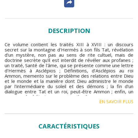
DESCRIPTION
Ce volume contient les traités XIII à XVIII : un discours
secret sur la montagne d'Hermès à son fils Tat, révélation
d'un mystère, non pas au sens de rite cultuel, mais de
doctrine secrète qu'il est interdit de révéler aux profanes ;
un traité, Santé de l'âme, qui se présente comme une lettre
d'Hermès à Asclépios ; Définitions, d'Asclépios au roi
Ammon, memento sur le problème des relations entre Dieu
et le monde et la manière dont Dieu administre le monde
par l'intermédiaire du soleil et des démons ; la fin d'un
dialogue entre Tat et un roi, peut-être Ammon ; enfin, un
morceau de rhétorique en vers rythmée.
EN SAVOIR PLUS
Ce volume contient également l'
Asclépius
, traduction en latin
d'un traité hermétique dédié au dieu gréco-romain de la
médecine, conservé parmi les traités philosophiques
d'Apulée, mais dont on sait qu'il ne put être le traducteur.
CARACTÉRISTIQUES