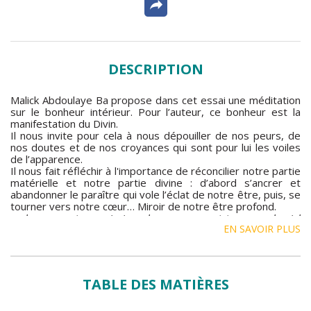
DESCRIPTION
Malick Abdoulaye Ba propose dans cet essai une méditation
sur le bonheur intérieur. Pour l’auteur, ce bonheur est la
manifestation du Divin.
Il nous invite pour cela à nous dépouiller de nos peurs, de
nos doutes et de nos croyances qui sont pour lui les voiles
de l’apparence.
Il nous fait réfléchir à l'importance de réconcilier notre partie
matérielle et notre partie divine : d’abord s’ancrer et
abandonner le paraître qui vole l’éclat de notre être, puis, se
tourner vers notre cœur… Miroir de notre être profond.
«
le cœur est un miroir, calme ses eaux et tu verras le ciel
EN SAVOIR PLUS
»
Malick Abdoulaye Ba.
TABLE DES MATIÈRES