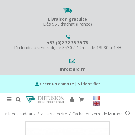
Livraison gratuite
Dès 95€ d'achat (France)
+33 (0)2 32 35 39 78
Du lundi au vendredi, de 8h30 à 12h et de 13h30 à 17H
info@drc.fr
Créer un compte
|
S'identifier
Idées cadeaux
/
L'art d'écrire
/
Cachet en verre de Murano