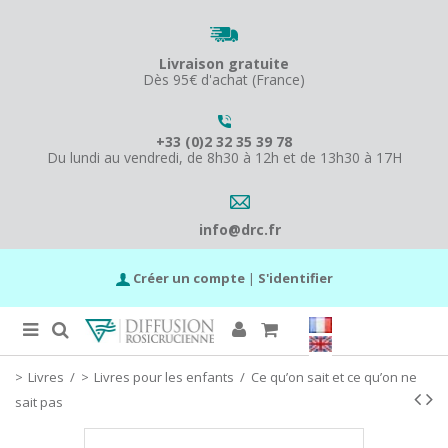
Livraison gratuite
Dès 95€ d'achat (France)
+33 (0)2 32 35 39 78
Du lundi au vendredi, de 8h30 à 12h et de 13h30 à 17H
info@drc.fr
Créer un compte
|
S'identifier
Livres
/
Livres pour les enfants
/
Ce qu’on sait et ce qu’on ne
sait pas