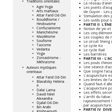
Traditions orientales
Le réseau d’ani
Agni Yoga
Les points d’acu
Arts martiaux
de Guyon - Les po
Attar Farid Od-Din
Stimulation des 
Bouddhisme /
Les outils pour s
Hindouisme
PARTIE II ­ L'É
Confucianisme
Notion de yin et
Manichéisme
Les cinq élémen
Mazdéisme
Les couples de 
Soufisme
Le circuit Sheng
Taoïsme
Le cycle Ko
Vedanta
Le cycle Raé
Yoga
Les barrières
Zoroastrisme -
PARTIE III - L
Mithraïsme
Les pouls chinois
Une séance d’ac
Auteurs mystiques
Que soigne l’acu
orientaux
L’acupuncture est
Attar Farid Od-Din
Les limites de l
Blavatsky Helena
Quand faut-il all
P.
L’acupuncture po
Dalaï Lama
Les effets seco
David-Néel
L’arrêt du tabac
Alexandra
rajeunissement f
Djalal Od-Din
par acupuncture
Ibn Arabi
PARTIE IV ­ DI
Krishnamurti