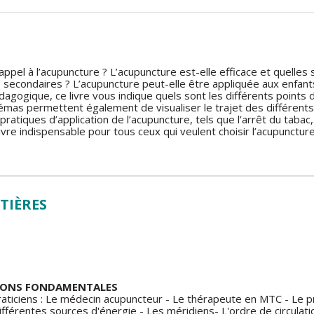
 appel à l’acupuncture ? L’acupuncture est-elle efficace et quelle
s secondaires ? L’acupuncture peut-elle être appliquée aux enfant
édagogique, ce livre vous indique quels sont les différents points
hémas permettent également de visualiser le trajet des différent
ratiques d’application de l’acupuncture, tels que l’arrêt du taba
ivre indispensable pour tous ceux qui veulent choisir l’acupunctu
TIÈRES
OTIONS FONDAMENTALES
raticiens : Le médecin acupuncteur - Le thérapeute en MTC - Le p
différentes sources d'énergie - Les méridiens- L'ordre de circulati