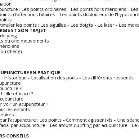
mation
puncture : Les points ordinaires - Les points hors méridiens - Les
ints d'affections biliaires - Les points douloureux de l'hypocondre
points
timuler les points : Les aiguilles - Les doigts - Le laser - Les mo
NERGIE ET SON TRAJET
 de yang
ts ou cinq mouvements
méridiens
 (ou Cheng)
'ACUPUNCTURE EN PRATIQUE
 : Historique - Localisation des pouls - Les différents ressentis.
upuncture
puncture ?
-elle efficace ?
’acupuncture
er voir un acupuncteur ?
ur les enfants
ndaires
 par l’acupuncture : Les points - Comment agissent-ils - Une séanc
acial par acupuncture - Les atouts du lifting par acupuncture - 
.
VERS CONSEILS