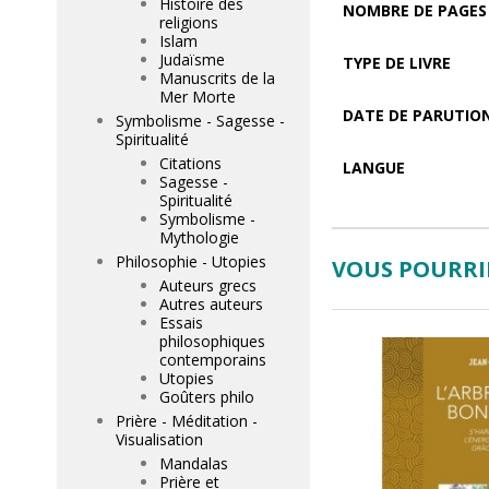
Histoire des
NOMBRE DE PAGES
religions
Islam
Judaïsme
TYPE DE LIVRE
Manuscrits de la
Mer Morte
DATE DE PARUTIO
Symbolisme - Sagesse -
Spiritualité
Citations
LANGUE
Sagesse -
Spiritualité
Symbolisme -
Mythologie
Philosophie - Utopies
VOUS POURRIE
Auteurs grecs
Autres auteurs
Essais
philosophiques
contemporains
Utopies
Goûters philo
Prière - Méditation -
Visualisation
Mandalas
Prière et