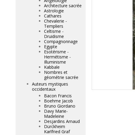
Angélologie
Architecture sacrée
Astrologie
Cathares
Chevalerie -
Templiers
Celtisme -
Druidisme
Compagnonnage
Egypte
Esotérisme -
Hermétisme -
Illuminisme
Kabbale
Nombres et
géométrie sacrée
Auteurs mystiques
occidentaux
Bacon Francis
Boehme Jacob
Bruno Giordano
Davy Marie-
Madeleine
Desjardins Arnaud
Dürckheim
Karlfried Graf