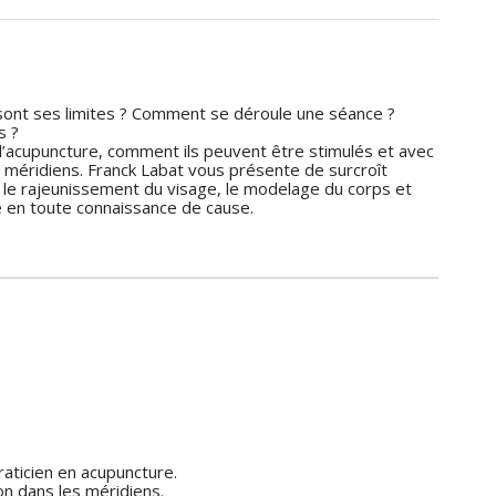
s sont ses limites ? Comment se déroule une séance ?
s ?
 d’acupuncture, comment ils peuvent être stimulés et avec
s méridiens. Franck Labat vous présente de surcroît
c, le rajeunissement du visage, le modelage du corps et
re en toute connaissance de cause.
raticien en acupuncture.
on dans les méridiens.