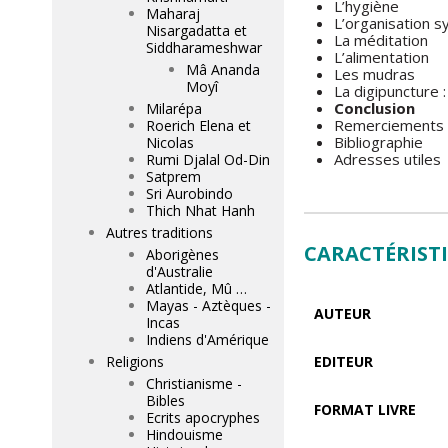
L’hygiène
Maharaj
L’organisation s
Nisargadatta et
La méditation
Siddharameshwar
L’alimentation
Mâ Ananda
Les mudras
Moyî
La digipuncture 
Conclusion
Milarépa
Remerciements
Roerich Elena et
Bibliographie
Nicolas
Adresses utiles
Rumi Djalal Od-Din
Satprem
Sri Aurobindo
Thich Nhat Hanh
Autres traditions
CARACTÉRIST
Aborigènes
d'Australie
Atlantide, Mû …
Mayas - Aztèques -
AUTEUR
Incas
Indiens d'Amérique
Religions
EDITEUR
Christianisme -
Bibles
FORMAT LIVRE
Ecrits apocryphes
Hindouisme