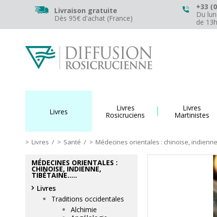
+33 (0
Livraison gratuite
Du lun
Dès 95€ d'achat (France)
de 13
Livres
Livres
Livres
Rosicruciens
Martinistes
Livres
/
Santé
/
Médecines orientales : chinoise, indienne, 
MÉDECINES ORIENTALES :
CHINOISE, INDIENNE,
TIBÉTAINE.....
Livres
Traditions occidentales
Alchimie