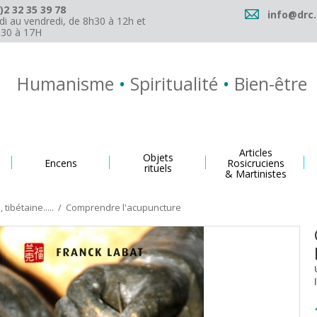
)2 32 35 39 78
info@drc.
di au vendredi, de 8h30 à 12h et
h30 à 17H
Humanisme
•
Spiritualité
•
Bien-être
Articles
Objets
Encens
Rosicruciens
rituels
& Martinistes
tibétaine.....
/
Comprendre l'acupuncture