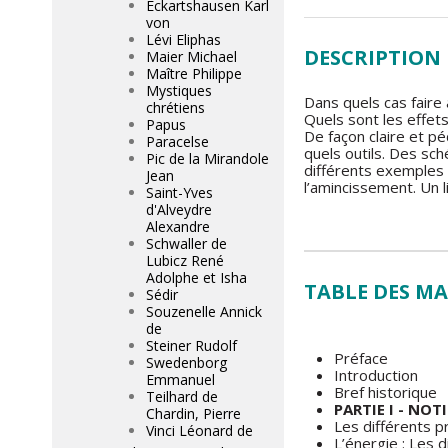
Eckartshausen Karl
von
Lévi Eliphas
DESCRIPTION
Maier Michael
Maître Philippe
Mystiques
Dans quels cas faire
chrétiens
Quels sont les effet
Papus
De façon claire et p
Paracelse
quels outils. Des sc
Pic de la Mirandole
différents exemples p
Jean
l’amincissement. Un l
Saint-Yves
d'Alveydre
Alexandre
Schwaller de
Lubicz René
Adolphe et Isha
TABLE DES MA
Sédir
Souzenelle Annick
de
Steiner Rudolf
Préface
Swedenborg
Introduction
Emmanuel
Bref historique
Teilhard de
PARTIE I - N
Chardin, Pierre
Les différents p
Vinci Léonard de
L’énergie : Les 