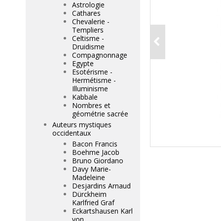
Astrologie
Cathares
Chevalerie -
Templiers
Celtisme -
Druidisme
Compagnonnage
Egypte
Esotérisme -
Hermétisme -
Illuminisme
Kabbale
Nombres et
géométrie sacrée
Auteurs mystiques
occidentaux
Bacon Francis
Boehme Jacob
Bruno Giordano
Davy Marie-
Madeleine
Desjardins Arnaud
Dürckheim
Karlfried Graf
Eckartshausen Karl
von