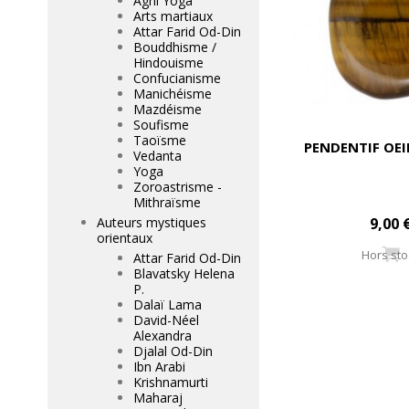
Agni Yoga
Arts martiaux
Attar Farid Od-Din
Bouddhisme /
Hindouisme
Confucianisme
Manichéisme
Mazdéisme
Soufisme
Taoïsme
PENDENTIF OEI
Vedanta
Yoga
Zoroastrisme -
Mithraïsme
Auteurs mystiques
9,00 
orientaux
Hors sto
Attar Farid Od-Din
Blavatsky Helena
P.
Dalaï Lama
David-Néel
Alexandra
Djalal Od-Din
Ibn Arabi
Krishnamurti
Maharaj