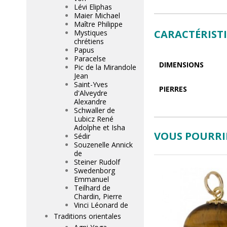
Lévi Eliphas
Maier Michael
Maître Philippe
CARACTÉRIST
Mystiques
chrétiens
Papus
Paracelse
DIMENSIONS
Pic de la Mirandole
Jean
Saint-Yves
PIERRES
d'Alveydre
Alexandre
Schwaller de
Lubicz René
Adolphe et Isha
VOUS POURRIE
Sédir
Souzenelle Annick
de
Steiner Rudolf
Swedenborg
Emmanuel
Teilhard de
Chardin, Pierre
Vinci Léonard de
Traditions orientales