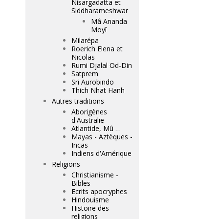
Nisargadatta et
Siddharameshwar
Mâ Ananda
Moyî
Milarépa
Roerich Elena et
Nicolas
Rumi Djalal Od-Din
Satprem
Sri Aurobindo
Thich Nhat Hanh
Autres traditions
Aborigènes
d'Australie
Atlantide, Mû …
Mayas - Aztèques -
Incas
Indiens d'Amérique
Religions
Christianisme -
Bibles
Ecrits apocryphes
Hindouisme
Histoire des
religions