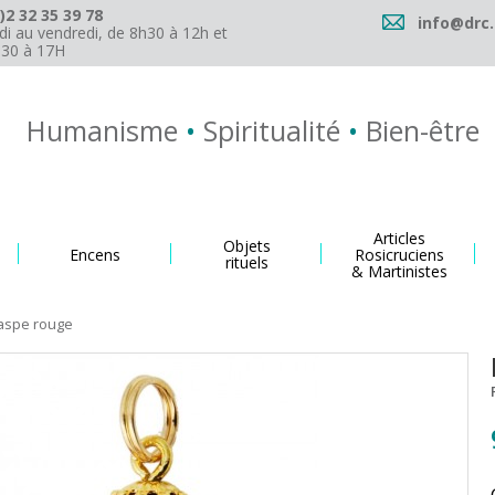
)2 32 35 39 78
info@drc.
di au vendredi, de 8h30 à 12h et
h30 à 17H
Humanisme
•
Spiritualité
•
Bien-être
Articles
Objets
Encens
Rosicruciens
rituels
& Martinistes
Jaspe rouge