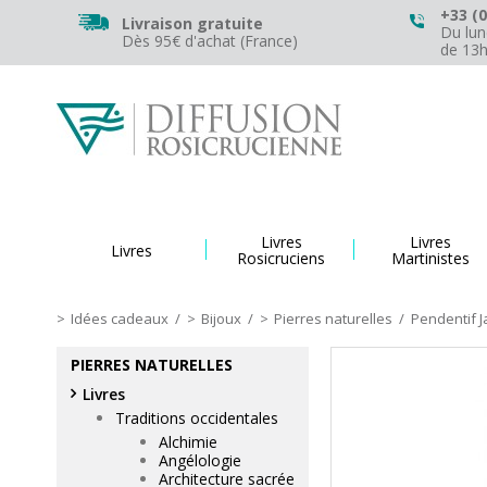
+33 (0
Livraison gratuite
Du lun
Dès 95€ d'achat (France)
de 13
Livres
Livres
Livres
Rosicruciens
Martinistes
Idées cadeaux
/
Bijoux
/
Pierres naturelles
/
Pendentif 
PIERRES NATURELLES
Livres
Traditions occidentales
Alchimie
Angélologie
Architecture sacrée