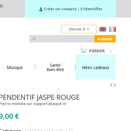
fr
Créer un compte
|
S'identifier
Devise:
€
Valider
PANIER
-
Santé
Musique
Idées cadeaux
Bien-être
PENDENTIF JASPE ROUGE
Pierre montée sur support plaqué or
9,00 €
Catégorie