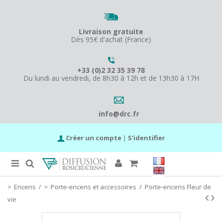
Livraison gratuite
Dès 95€ d'achat (France)
+33 (0)2 32 35 39 78
Du lundi au vendredi, de 8h30 à 12h et de 13h30 à 17H
info@drc.fr
Créer un compte
|
S'identifier
Encens
/
Porte-encens et accessoires
/
Porte-encens Fleur de
vie