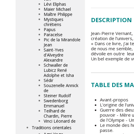
Lévi Eliphas
Maier Michael
Maître Philippe
DESCRIPTION
Mystiques
chrétiens
Papus
Jean-Pierre Vernant,
Paracelse
création de l’univer
Pic de la Mirandole
« Dans ce livre, j’ai
Jean
de nous me semble, d
Saint-Yves
dévoile en outre leur
d'Alveydre
Un bel exemple de vu
Alexandre
Schwaller de
Lubicz René
Adolphe et Isha
Sédir
TABLE DES MA
Souzenelle Annick
de
Steiner Rudolf
Avant-propos
Swedenborg
L'origine de l'un
Emmanuel
Guerre des dieux
Teilhard de
pouvoir - Mère u
Chardin, Pierre
de l'Olympe - Un
Vinci Léonard de
Le monde des hum
Traditions orientales
passe.