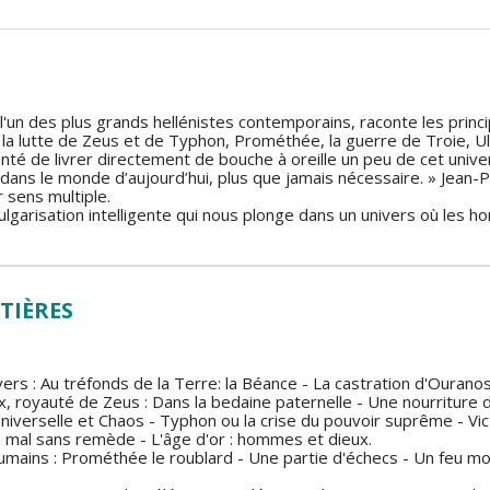
 l'un des plus grands hellénistes contemporains, raconte les prin
s, la lutte de Zeus et de Typhon, Prométhée, la guerre de Troie,
 tenté de livrer directement de bouche à oreille un peu de cet univ
ans le monde d’aujourd’hui, plus que jamais nécessaire. » Jean-Pie
 sens multiple.
lgarisation intelligente qui nous plonge dans un univers où les h
TIÈRES
ivers : Au tréfonds de la Terre: la Béance - La castration d'Ouranos
, royauté de Zeus : Dans la bedaine paternelle - Une nourriture 
niverselle et Chaos - Typhon ou la crise du pouvoir suprême - Vic
 mal sans remède - L'âge d'or : hommes et dieux.
ains : Prométhée le roublard - Une partie d'échecs - Un feu mor