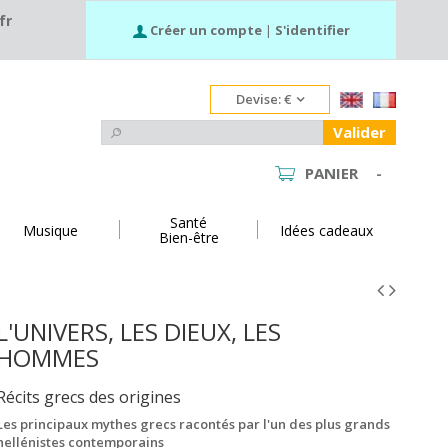
fr
Créer un compte
|
S'identifier
Devise:
€
Valider
PANIER
-
Santé
Musique
Idées cadeaux
Bien-être
L'UNIVERS, LES DIEUX, LES
HOMMES
Récits grecs des origines
Les principaux mythes grecs racontés par l'un des plus grands
hellénistes contemporains