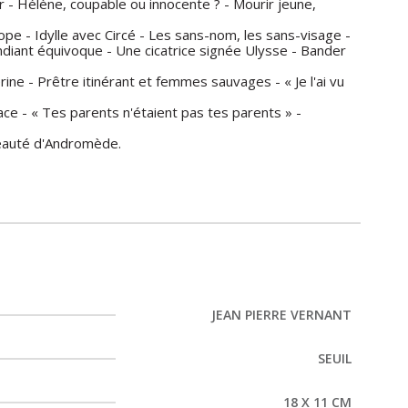
- Hélène, coupable ou innocente ? - Mourir jeune,
ope - Idylle avec Circé - Les sans-nom, les sans-visage -
mendiant équivoque - Une cicatrice signée Ulysse - Bander
ne - Prêtre itinérant et femmes sauvages - « Je l'ai vu
ce - « Tes parents n'étaient pas tes parents » -
beauté d'Andromède.
JEAN PIERRE VERNANT
SEUIL
18 X 11 CM