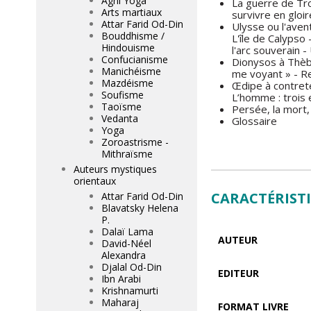
Agni Yoga
La guerre de Tro
Arts martiaux
survivre en gloir
Attar Farid Od-Din
Ulysse ou l'aven
Bouddhisme /
L'île de Calypso
Hindouisme
l'arc souverain 
Confucianisme
Dionysos à Thèbe
Manichéisme
me voyant » - Re
Mazdéisme
Œdipe à contrete
Soufisme
L’homme : trois 
Taoïsme
Persée, la mort
Vedanta
Glossaire
Yoga
Zoroastrisme -
Mithraïsme
Auteurs mystiques
orientaux
CARACTÉRIST
Attar Farid Od-Din
Blavatsky Helena
P.
Dalaï Lama
AUTEUR
David-Néel
Alexandra
Djalal Od-Din
EDITEUR
Ibn Arabi
Krishnamurti
Maharaj
FORMAT LIVRE