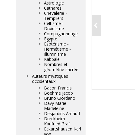
Astrologie
Cathares
Chevalerie -
Templiers
Celtisme -
Druidisme
Compagnonnage
Egypte
Esotérisme -
Hermétisme -
Illuminisme
Kabbale
Nombres et
géométrie sacrée
Auteurs mystiques
occidentaux
Bacon Francis
Boehme Jacob
Bruno Giordano
Davy Marie-
Madeleine
Desjardins Arnaud
Dürckheim
Karlfried Graf
Eckartshausen Karl
von