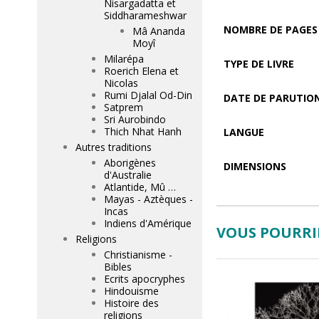
Nisargadatta et
Siddharameshwar
NOMBRE DE PAGES
Mâ Ananda
Moyî
Milarépa
TYPE DE LIVRE
Roerich Elena et
Nicolas
Rumi Djalal Od-Din
DATE DE PARUTIO
Satprem
Sri Aurobindo
Thich Nhat Hanh
LANGUE
Autres traditions
Aborigènes
DIMENSIONS
d'Australie
Atlantide, Mû …
Mayas - Aztèques -
Incas
Indiens d'Amérique
VOUS POURRIE
Religions
Christianisme -
Bibles
Ecrits apocryphes
Hindouisme
Histoire des
religions