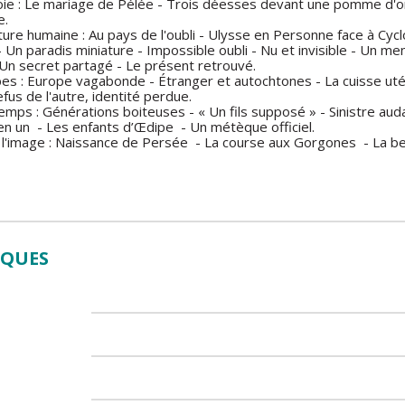
ie : Le mariage de Pélée - Trois déesses devant une pomme d'or 
e.
ture humaine : Au pays de l'oubli - Ulysse en Personne face à Cycl
 - Un paradis miniature - Impossible oubli - Nu et invisible - Un 
- Un secret partagé - Le présent retrouvé.
s : Europe vagabonde - Étranger et autochtones - La cuisse utéri
fus de l'autre, identité perdue.
mps : Générations boiteuses - « Un fils supposé » - Sinistre auda
en un - Les enfants d’Œdipe - Un métèque officiel.
, l'image : Naissance de Persée - La course aux Gorgones - La 
IQUES