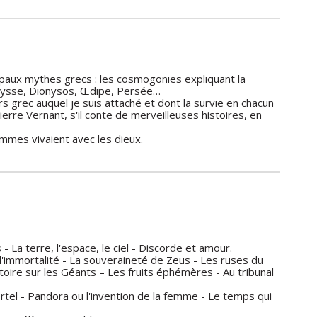
cipaux mythes grecs : les cosmogonies expliquant la
 Ulysse, Dionysos, Œdipe, Persée…
ers grec auquel je suis attaché et dont la survie en chacun
rre Vernant, s'il conte de merveilleuses histoires, en
ommes vivaient avec les dieux.
 - La terre, l'espace, le ciel - Discorde et amour.
d'immortalité - La souveraineté de Zeus - Les ruses du
toire sur les Géants – Les fruits éphémères - Au tribunal
tel - Pandora ou l'invention de la femme - Le temps qui