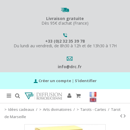
Livraison gratuite
Dès 95€ d'achat (France)
+33 (0)2 32 35 39 78
Du lundi au vendredi, de 8h30 à 12h et de 13h30 à 17H
info@drc.fr
Créer un compte
|
S'identifier
Idées cadeaux
/
Arts divinatoires
/
Tarots - Cartes
/
Tarot
de Marseille