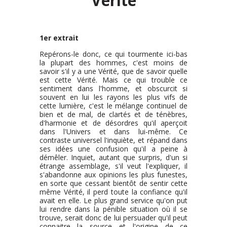
Vérité
1er extrait
Repérons-le donc, ce qui tourmente ici-bas
la plupart des hommes, c'est moins de
savoir s'il y a une Vérité, que de savoir quelle
est cette Vérité. Mais ce qui trouble ce
sentiment dans l'homme, et obscurcit si
souvent en lui les rayons les plus vifs de
cette lumière, c'est le mélange continuel de
bien et de mal, de clartés et de ténèbres,
d'harmonie et de désordres qu'il aperçoit
dans l'Univers et dans lui-même. Ce
contraste universel l'inquiète, et répand dans
ses idées une confusion qu'il a peine à
démêler. Inquiet, autant que surpris, d'un si
étrange assemblage, s'il veut l'expliquer, il
s'abandonne aux opinions les plus funestes,
en sorte que cessant bientôt de sentir cette
même Vérité, il perd toute la confiance qu'il
avait en elle. Le plus grand service qu'on put
lui rendre dans la pénible situation où il se
trouve, serait donc de lui persuader qu'il peut
connaitre la source et l'origine de ce