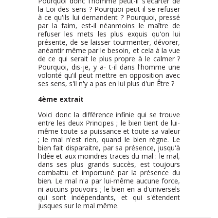
Pourquoi donc l'homme peut-il s'écarter de
la Loi des sens ? Pourquoi peut-il se refuser
à ce qu'ils lui demandent ? Pourquoi, pressé
par la faim, est-il néanmoins le maître de
refuser les mets les plus exquis qu'on lui
présente, de se laisser tourmenter, dévorer,
anéantir même par le besoin, et cela à la vue
de ce qui serait le plus propre à le calmer ?
Pourquoi, dis-je, y a- t-il dans l'homme une
volonté qu'il peut mettre en opposition avec
ses sens, s'il n'y a pas en lui plus d'un Être ?
4ème extrait
Voici donc la différence infinie qui se trouve
entre les deux Principes ; le bien tient de lui-
même toute sa puissance et toute sa valeur
; le mal n'est rien, quand le bien règne. Le
bien fait disparaitre, par sa présence, jusqu'à
l'idée et aux moindres traces du mal : le mal,
dans ses plus grands succès, est toujours
combattu et importuné par la présence du
bien. Le mal n'a par lui-même aucune force,
ni aucuns pouvoirs ; le bien en a d'universels
qui sont indépendants, et qui s'étendent
jusques sur le mal même.