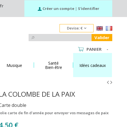
fr
Créer un compte
|
S'identifier
Devise:
€
Valider
PANIER
-
Santé
Musique
Idées cadeaux
Bien-être
LA COLOMBE DE LA PAIX
Carte double
Jolie carte de fin d'année pour envoyer vos messages de paix
4,50 €