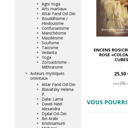
Agni Yoga
Arts martiaux
Attar Farid Od-Din
Bouddhisme /
Hindouisme
Confucianisme
Manichéisme
Mazdéisme
Soufisme
Taoïsme
ENCENS ROSICR
Vedanta
ROSE «COLOM
Yoga
CUBES
Zoroastrisme -
Mithraïsme
Auteurs mystiques
25,50 
orientaux
Hors sto
Attar Farid Od-Din
Blavatsky Helena
P.
Dalaï Lama
VOUS POURRIE
David-Néel
Alexandra
Djalal Od-Din
Ibn Arabi
Krishnamurti