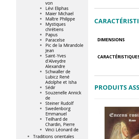
von
Lévi Eliphas
Maier Michael
Maître Philippe
CARACTÉRIST
Mystiques
chrétiens
Papus
DIMENSIONS
Paracelse
Pic de la Mirandole
Jean
Saint-Yves
CARACTÉRISTIQUE
d'Alveydre
Alexandre
Schwaller de
Lubicz René
Adolphe et Isha
PRODUITS ASS
Sédir
Souzenelle Annick
de
Steiner Rudolf
Swedenborg
Emmanuel
Teilhard de
Chardin, Pierre
Vinci Léonard de
Traditions orientales