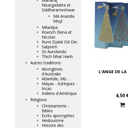
Maharaj
Nisargadatta et
Siddharameshwar
Mâ Ananda
Moyî
Milarépa
Roerich Elena et
Nicolas
Rumi Djalal Od-Din
Satprem
Sri Aurobindo
Thich Nhat Hanh
Autres traditions
Aborigènes
L'ANGE DE LA
d'Australie
Atlantide, Mû …
Mayas - Aztèques -
Incas
Indiens d'Amérique
4,50 
Religions
Christianisme -
Bibles
Ecrits apocryphes
Hindouisme
Histoire des