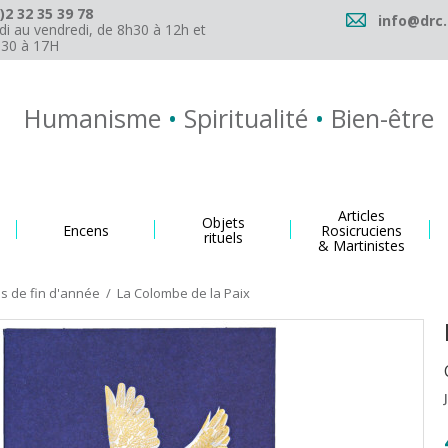
)2 32 35 39 78
info@drc.
di au vendredi, de 8h30 à 12h et
h30 à 17H
Humanisme
•
Spiritualité
•
Bien-être
Articles
Objets
Encens
Rosicruciens
rituels
& Martinistes
es de fin d'année
/
La Colombe de la Paix