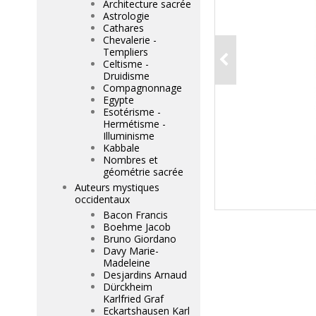
Architecture sacrée
Astrologie
Cathares
Chevalerie -
Templiers
Celtisme -
Druidisme
Compagnonnage
Egypte
Esotérisme -
Hermétisme -
Illuminisme
Kabbale
Nombres et
géométrie sacrée
Auteurs mystiques
occidentaux
Bacon Francis
Boehme Jacob
Bruno Giordano
Davy Marie-
Madeleine
Desjardins Arnaud
Dürckheim
Karlfried Graf
Eckartshausen Karl