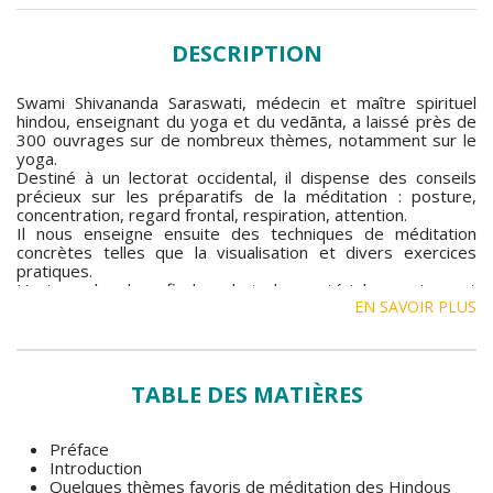
DESCRIPTION
Swami Shivananda Saraswati, médecin et maître spirituel
hindou, enseignant du yoga et du vedānta, a laissé près de
300 ouvrages sur de nombreux thèmes, notamment sur le
yoga.
Destiné à un lectorat occidental, il dispense des conseils
précieux sur les préparatifs de la méditation : posture,
concentration, regard frontal, respiration, attention.
Il nous enseigne ensuite des techniques de méditation
concrètes telles que la visualisation et divers exercices
pratiques.
L’auteur aborde enfin les obstacles matériels, mentaux et
EN SAVOIR PLUS
spirituels en illustrant ses propos par la description d’un
grand nombre d’expériences concrètes.
Un ouvrage utile pour quiconque souhaite s’initier ou
pratiquer la technique hindoue de la méditation.
TABLE DES MATIÈRES
Préface
Introduction
Quelques thèmes favoris de méditation des Hindous