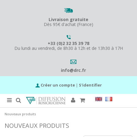
Livraison gratuite
Dès 95€ d'achat (France)
+33 (0)2 32 35 39 78
Du lundi au vendredi, de 8h30 à 12h et de 13h30 à 17H
info@drc.fr
Créer un compte
|
S'identifier
Nouveaux produits
NOUVEAUX PRODUITS