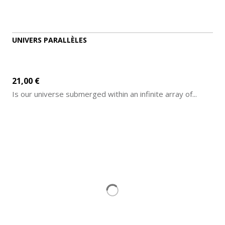
UNIVERS PARALLÈLES
21,00 €
Is our universe submerged within an infinite array of...
ADD TO CART
MORE